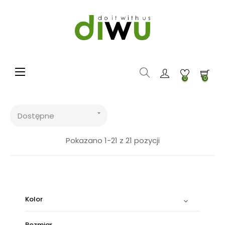
Toggle navigation
☰
0
0

Dostępne
Pokazano 1-21 z 21 pozycji
Kolor

Rozmiar