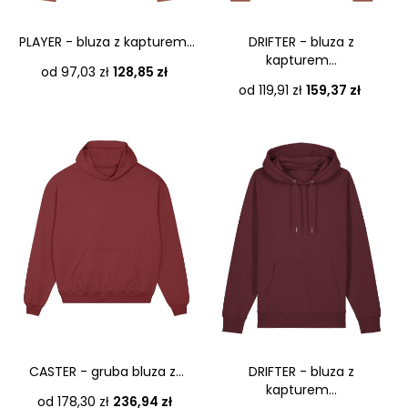
PLAYER - bluza z kapturem...
DRIFTER - bluza z
kapturem...
Cena
od 97,03 zł
128,85 zł
Cena
od 119,91 zł
159,37 zł
CASTER - gruba bluza z...
DRIFTER - bluza z
kapturem...
Cena
od 178,30 zł
236,94 zł