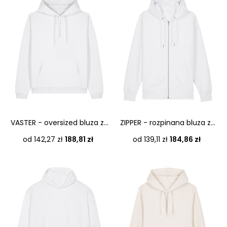
VASTER - oversized bluza z...
ZIPPER - rozpinana bluza z...
Cena
Cena
od 142,27 zł
188,81 zł
od 139,11 zł
184,86 zł