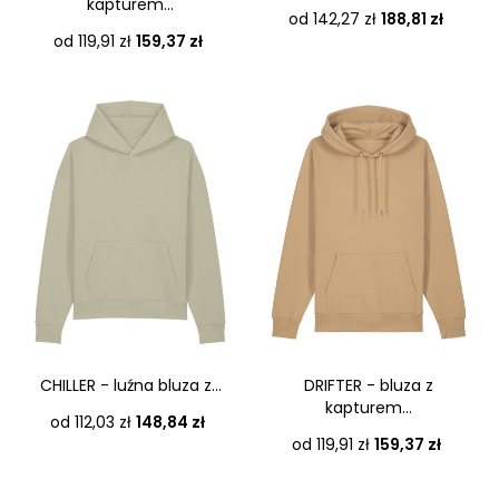
kapturem...
Cena
od 142,27 zł
188,81 zł
Cena
od 119,91 zł
159,37 zł
CHILLER - luźna bluza z...
DRIFTER - bluza z
kapturem...
Cena
od 112,03 zł
148,84 zł
Cena
od 119,91 zł
159,37 zł