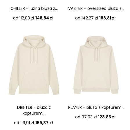
CHILLER - luźna bluza z...
VASTER - oversized bluza z...
Cena
Cena
od 112,03 zł
148,84 zł
od 142,27 zł
188,81 zł
DRIFTER - bluza z
PLAYER - bluza z kapturem...
kapturem...
Cena
od 97,03 zł
128,85 zł
Cena
od 119,91 zł
159,37 zł