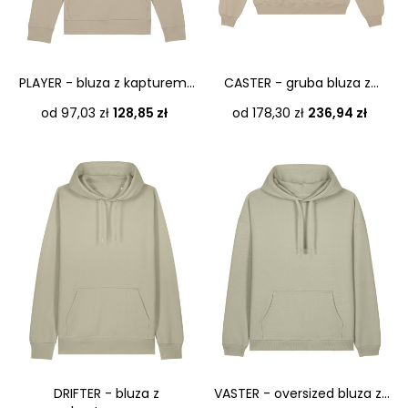
PLAYER - bluza z kapturem...
CASTER - gruba bluza z...
Cena
Cena
od 97,03 zł
128,85 zł
od 178,30 zł
236,94 zł
DRIFTER - bluza z
VASTER - oversized bluza z...