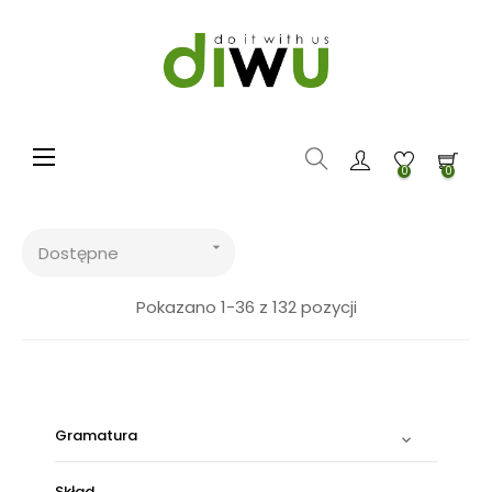
Toggle navigation
☰
0
0

Dostępne
Pokazano 1-36 z 132 pozycji
Gramatura

Skład