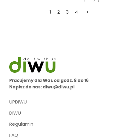
1
2
3
4
Pracujemy dla Was od godz. 8 do 16
Napisz do nas: diwu@diwu.pl
UPDIWU
DIWU
Regulamin
FAQ