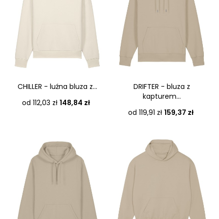
CHILLER - luźna bluza z...
DRIFTER - bluza z
kapturem...
Cena
od 112,03 zł
148,84 zł
Cena
od 119,91 zł
159,37 zł