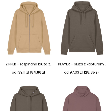
ZIPPER - rozpinana bluza z...
PLAYER - bluza z kapturem...
Cena
Cena
od 139,11 zł
184,86 zł
od 97,03 zł
128,85 zł