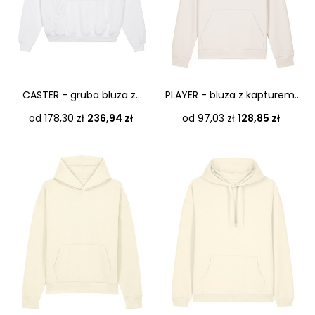
CASTER - gruba bluza z...
PLAYER - bluza z kapturem...
Cena
Cena
od 178,30 zł
236,94 zł
od 97,03 zł
128,85 zł