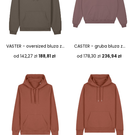
VASTER - oversized bluza z...
CASTER - gruba bluza z...
Cena
Cena
od 142,27 zł
188,81 zł
od 178,30 zł
236,94 zł