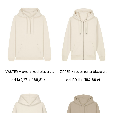
VASTER - oversized bluza z...
ZIPPER - rozpinana bluza z...
Cena
Cena
od 142,27 zł
188,81 zł
od 139,11 zł
184,86 zł