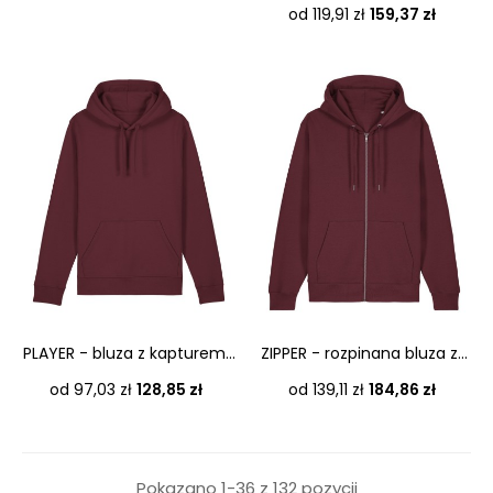
Cena
od 119,91 zł
159,37 zł
PLAYER - bluza z kapturem...
ZIPPER - rozpinana bluza z...
Cena
Cena
od 97,03 zł
128,85 zł
od 139,11 zł
184,86 zł
Pokazano 1-36 z 132 pozycji