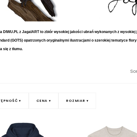
 DIWU.PL z JagalART to zbiór wysokiej jakości ubrań wykonanych z wysokiej j
andard (GOTS) opatrzonych oryginalnymi ilustracjami o szerokiej tematyce flory 
a się z tłumu.
Sor
TĘPNOŚĆ
CENA
ROZMIAR