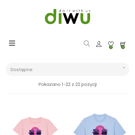
Toggle navigation
☰
0
0

Dostępne
Pokazano 1-22 z 22 pozycji