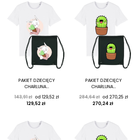
PAKIET DZIECIĘCY
PAKIET DZIECIĘCY
CHARLUNA...
CHARLUNA...
Cena podstawowa
Cena
Cena podstawowa
Cena
143,91 zł
od 129,52 zł
284,64 zł
od 270,25 zł
129,52 zł
270,24 zł