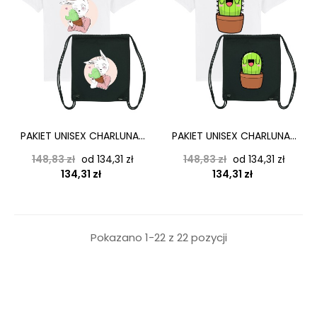
PAKIET UNISEX CHARLUNA...
PAKIET UNISEX CHARLUNA...
Cena podstawowa
Cena
Cena podstawowa
Cena
148,83 zł
od 134,31 zł
148,83 zł
od 134,31 zł
134,31 zł
134,31 zł
Pokazano 1-22 z 22 pozycji