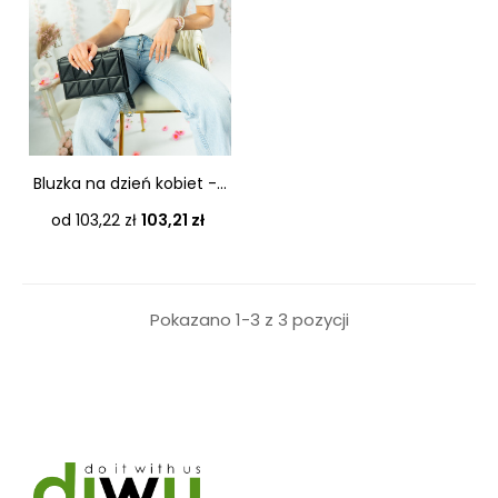
Bluzka na dzień kobiet -...
Cena
od 103,22 zł
103,21 zł
Pokazano 1-3 z 3 pozycji