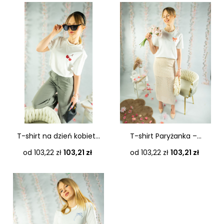
T-shirt na dzień kobiet...
T-shirt Paryżanka –...
Cena
Cena
od 103,22 zł
103,21 zł
od 103,22 zł
103,21 zł