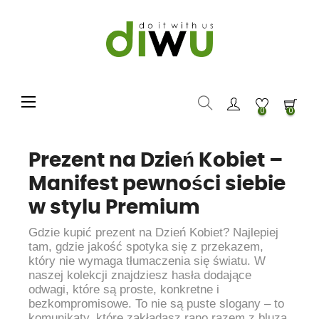
Toggle navigation
☰
0
0
Prezent na Dzień Kobiet –
Manifest pewności siebie
w stylu Premium
Gdzie kupić prezent na Dzień Kobiet? Najlepiej
tam, gdzie jakość spotyka się z przekazem,
który nie wymaga tłumaczenia się światu. W
naszej kolekcji znajdziesz hasła dodające
odwagi, które są proste, konkretne i
bezkompromisowe. To nie są puste slogany – to
komunikaty, które zakładasz rano razem z bluzą