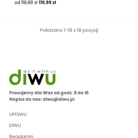
Cena
od 119,99 zł
119,99 zł
Pokazano 1-18 z 18 pozycji
Pracujemy dla Was od godz. 8 do 16
Napisz do nas: diwu@diwu.pl
UPDIWU
DIWU
Regulamin