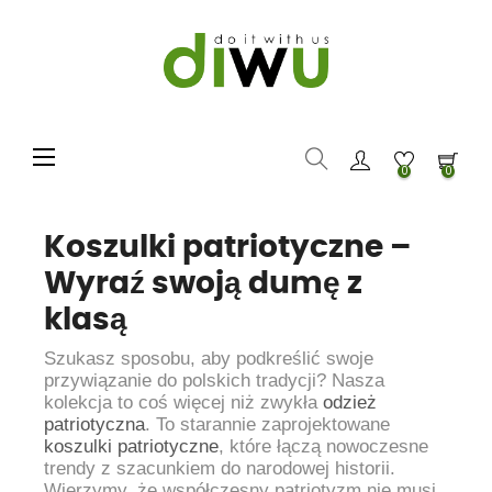
Toggle navigation
☰
0
0
Koszulki patriotyczne –
Wyraź swoją dumę z
klasą
Szukasz sposobu, aby podkreślić swoje
przywiązanie do polskich tradycji? Nasza
kolekcja to coś więcej niż zwykła
odzież
patriotyczna
. To starannie zaprojektowane
koszulki patriotyczne
, które łączą nowoczesne
trendy z szacunkiem do narodowej historii.
Wierzymy, że współczesny patriotyzm nie musi