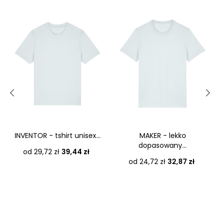
‹
›
INVENTOR - tshirt unisex...
MAKER - lekko
dopasowany...
Cena
od 29,72 zł
39,44 zł
Cena
od 24,72 zł
32,87 zł