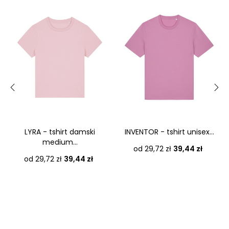
‹
›
LYRA - tshirt damski
INVENTOR - tshirt unisex...
medium...
Cena
od 29,72 zł
39,44 zł
Cena
od 29,72 zł
39,44 zł