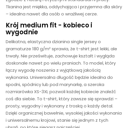
Tkanina jest miękka, oddychająca i przyjemna dla skóry
– idealna nawet dla osób o wrażliwej cerze.
Krój medium fit - kobieco i
wygodnie
Delikatna, elastyczna dzianina single jersey o
gramaturze 180 g/m² sprawia, że t-shirt jest lekki, ale
trwały. Nie prześwituje, zachowuje kształt i wygląda
doskonale nawet po wielu praniach. To model, który
łączy wygodę noszenia z wyjątkową jakością
wykonania. Uniwersalna długość będzie idealna do
spodni, spódnicy lub pod marynarkę, a szeroka
rozmiarówka XS-3XL pozwoli każdej kobiecie znaleźć
coś dla siebie. To t-shirt, który zawsze się sprawdzi –
prosty, wygodny i wykonany z troską o każdy detal.
Dzięki organicznej bawełnie, wysokiej jakości wykonania
i uniwersalnemu krojowi, stanie się jednym z tych
ubrań, po które sięgasz najczęściej.