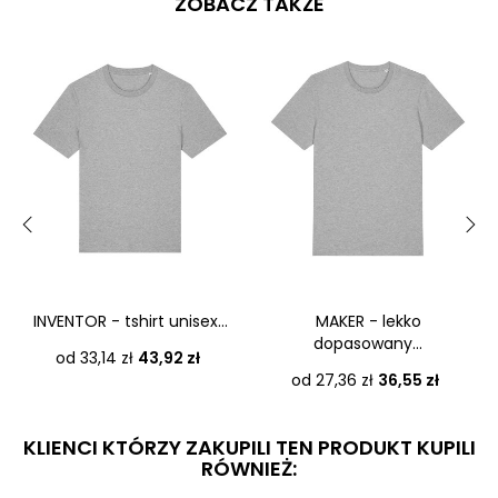
ZOBACZ TAKŻE
‹
›
INVENTOR - tshirt unisex...
MAKER - lekko
dopasowany...
Cena
od 33,14 zł
43,92 zł
Cena
od 27,36 zł
36,55 zł
KLIENCI KTÓRZY ZAKUPILI TEN PRODUKT KUPILI
RÓWNIEŻ: