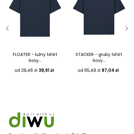
‹
›
FLOATER - luźny tshirt
STACKER - gruby tshirt
boxy...
boxy...
Cena
Cena
od 29,46 zł
38,91 zł
od 65,49 zł
87,04 zł