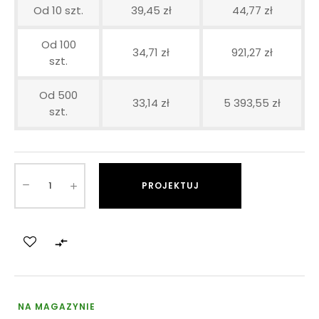
Od 10 szt.
39,45 zł
44,77 zł
Od 100
34,71 zł
921,27 zł
szt.
Od 500
33,14 zł
5 393,55 zł
szt.
PROJEKTUJ

NA MAGAZYNIE