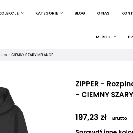
KOLEKCJE
KATEGORIE
BLOG
O NAS
KONT
MERCH.
PR
nisex - CIEMNY SZARY MELANGE
ZIPPER - Rozpi
- CIEMNY SZAR
197,23 zł
Brutto
Sprawdź inne kolory