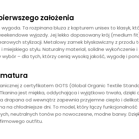
 pierwszego założenia
ygoda. Ta rozpinana bluza z kapturem unisex to klasyk, któr
weekendowe wyjazdy. Jej lekko dopasowany krój (medium f
rowych stylizacji. Metalowy zamek błyskawiczny z przodu to 
i miejskiego stylu. Naturalny materiał, solidne wykończenie i
y wybór – dla tych, którzy cenią wysoką jakość, wygodę i p
amatura
anicznej z certyfikatem GOTS (Global Organic Textile Stan
Tkanina jest miękka, oddychająca i wyjątkowo trwała, dzięki 
ina drapana od wewnątrz zapewnia przyjemne ciepło i delika
ealna na chłodniejsze dni. To model, który łączy funkcjonal
nych, neutralnych tonów po nowoczesne, modne barwy. Dzięki 
firmowego outfitu.