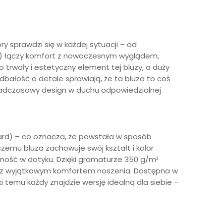
y sprawdzi się w każdej sytuacji – od
it) łączy komfort z nowoczesnym wyglądem,
trwały i estetyczny element tej bluzy, a duży
 dbałość o detale sprawiają, że ta bluza to coś
onadczasowy design w duchu odpowiedzialnej
dard) – co oznacza, że powstała w sposób
czemu bluza zachowuje swój kształt i kolor
tność w dotyku. Dzięki gramaturze 350 g/m²
ność z wyjątkowym komfortem noszenia. Dostępna w
temu każdy znajdzie wersję idealną dla siebie –