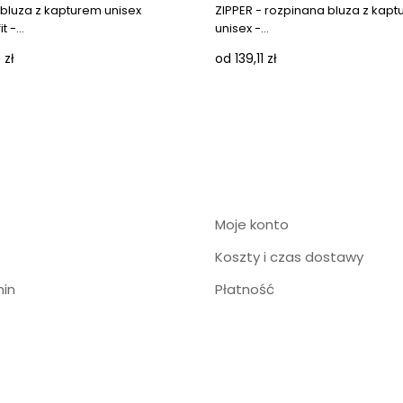
 bluza z kapturem unisex
ZIPPER - rozpinana bluza z kap
 -...
unisex -...
 zł
od 139,11 zł
Moje konto
Koszty i czas dostawy
in
Płatność