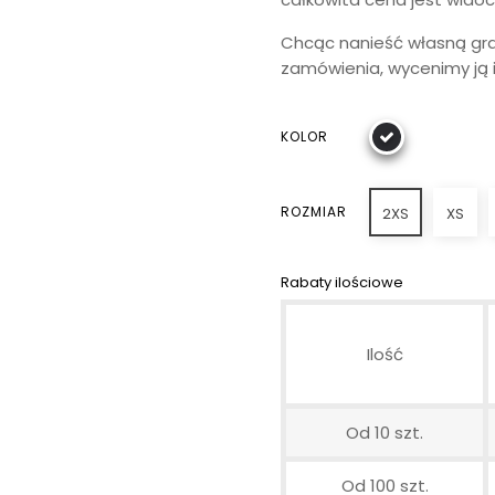
Chcąc nanieść własną graf
zamówienia, wycenimy ją i
KOLOR
ROZMIAR
2XS
XS
Rabaty ilościowe
Ilość
Od 10 szt.
Od 100 szt.