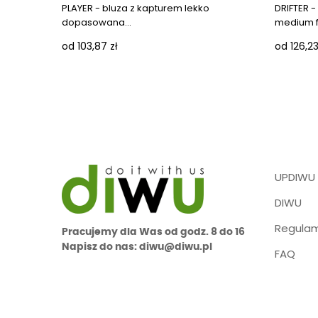
PLAYER - bluza z kapturem lekko
DRIFTER -
dopasowana...
medium fit
od 103,87 zł
od 126,23
UPDIWU
DIWU
Regulam
Pracujemy dla Was od godz. 8 do 16
Napisz do nas: diwu@diwu.pl
FAQ