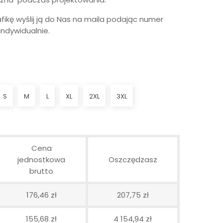
ikę wyślij ją do Nas na maila podając numer
ndywidualnie.
S
M
L
XL
2XL
3XL
Cena
jednostkowa
Oszczędzasz
brutto
176,46 zł
207,75 zł
155,68 zł
4 154,94 zł