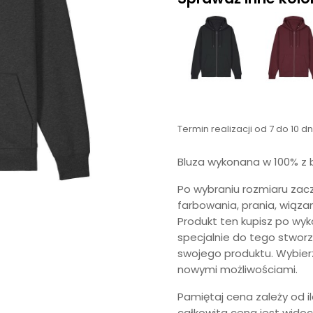
Termin realizacji od 7 do 10 d
Bluza wykonana w 100% z 
Po wybraniu rozmiaru zac
farbowania, prania, wiązan
Produkt ten kupisz po wyk
specjalnie do tego stworz
swojego produktu. Wybierz r
nowymi możliwościami.
Pamiętaj cena zależy od ilo
całkowita cena jest wido