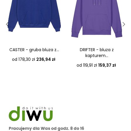
‹
›
CASTER - gruba bluza z...
DRIFTER - bluza z
kapturem...
Cena
od 178,30 zł
236,94 zł
Cena
od 119,91 zł
159,37 zł
Pracujemy dla Was od godz. 8 do 16