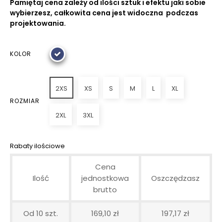
Pamiętaj cena zależy od ilości sztuk i efektu jaki sobie
wybierzesz, całkowita cena jest widoczna podczas
projektowania.
KOLOR
2XS
XS
S
M
L
XL
ROZMIAR
2XL
3XL
Rabaty ilościowe
Cena
Ilość
jednostkowa
Oszczędzasz
brutto
Od 10 szt.
169,10 zł
197,17 zł