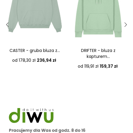
‹
›
CASTER - gruba bluza z...
DRIFTER - bluza z
kapturem...
Cena
od 178,30 zł
236,94 zł
Cena
od 119,91 zł
159,37 zł
Pracujemy dla Was od godz. 8 do 16