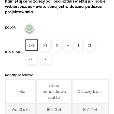
Pamiętaj cena zależy od ilości sztuk i efektu jaki sobie
wybierzesz, całkowita cena jest widoczna podczas
projektowania.
KOLOR
2XS
XS
S
M
L
XL
ROZMIAR
2XL
3XL
Rabaty ilościowe
Cena
Ilość
jednostkowa
Oszczędzasz
brutto
Od 10 szt.
169,10 zł
197,17 zł