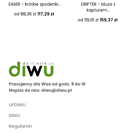
EASER - krótkie spodenki...
DRIFTER - bluza z
kapturem...
Cena
od 88,36 zł
117,29 zł
Cena
od 119,91 zł
159,37 zł
Pracujemy dla Was od godz. 8 do 16
Napisz do nas: diwu@diwu.pl
UPDIWU
DIWU
Regulamin