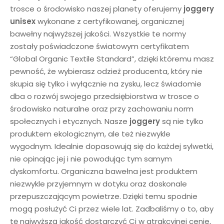
trosce o środowisko naszej planety oferujemy
joggery
unisex
wykonane z certyfikowanej, organicznej
bawełny najwyższej jakości. Wszystkie te normy
zostały poświadczone światowym certyfikatem
“Global Organic Textile Standard”, dzięki któremu masz
pewność, że wybierasz odzież producenta, który nie
skupia się tylko i wyłącznie na zysku, lecz świadomie
dba o rozwój swojego przedsiębiorstwa w trosce o
środowisko naturalne oraz przy zachowaniu norm
społecznych i etycznych. Nasze
joggery
są nie tylko
produktem ekologicznym, ale też niezwykle
wygodnym. Idealnie dopasowują się do każdej sylwetki,
nie opinając jej i nie powodując tym samym
dyskomfortu. Organiczna bawełna jest produktem
niezwykle przyjemnym w dotyku oraz doskonale
przepuszczającym powietrze. Dzięki temu spodnie
mogą posłużyć Ci przez wiele lat. Zadbaliśmy o to, aby
tę najwyższą jakość dostarczyć Ci w atrakcyjnej cenie,