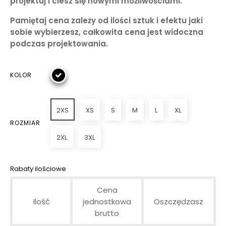
projektuj i ciesz się nowymi możliwościami.
Pamiętaj cena zależy od ilości sztuk i efektu jaki
sobie wybierzesz, całkowita cena jest widoczna
podczas projektowania.
KOLOR
2XS
XS
S
M
L
XL
ROZMIAR
2XL
3XL
Rabaty ilościowe
Cena
Ilość
jednostkowa
Oszczędzasz
brutto