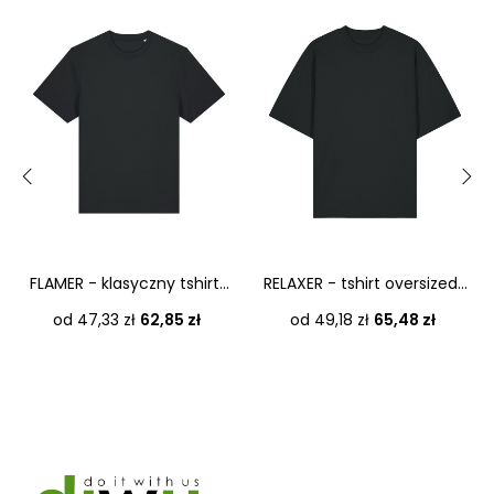
‹
›
FLAMER - klasyczny tshirt...
RELAXER - tshirt oversized...
Cena
Cena
od 47,33 zł
62,85 zł
od 49,18 zł
65,48 zł