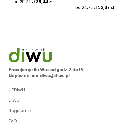
Cena
od 29,72 zł
39,44 zł
Cena
od 24,72 zł
32,87 zł
Pracujemy dla Was od godz. 8 do 16
Napisz do nas: diwu@diwu.pl
UPDIWU
DIWU
Regulamin
FAQ