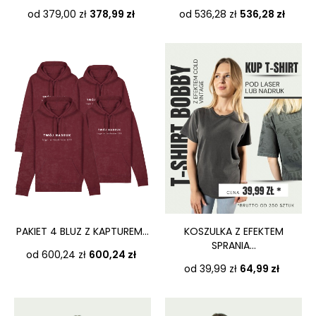
Cena
Cena
od 379,00 zł
378,99 zł
od 536,28 zł
536,28 zł
PAKIET 4 BLUZ Z KAPTUREM...
KOSZULKA Z EFEKTEM
SPRANIA...
Cena
od 600,24 zł
600,24 zł
Cena
od 39,99 zł
64,99 zł