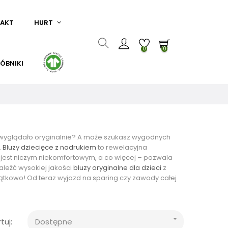
AKT
HURT
0
0
ÓBNIKI
by wyglądało oryginalnie? A może szukasz wygodnych
.
Bluzy dziecięce z nadrukiem
to rewelacyjna
ie jest niczym niekomfortowym, a co więcej – pozwala
leźć wysokiej jakości
bluzy oryginalne dla dzieci
z
yjątkowo! Od teraz wyjazd na sparing czy zawody całej

tuj:
Dostępne