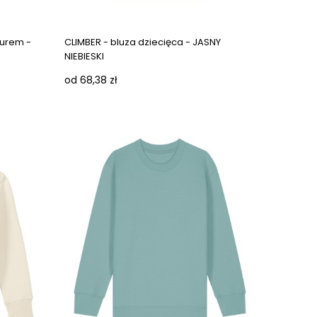
Next images
turem -
CLIMBER - bluza dziecięca - JASNY
NIEBIESKI
od 68,38 zł