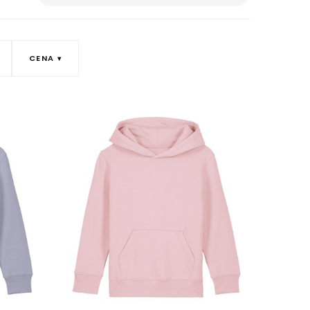
CENA
Next images
Next images