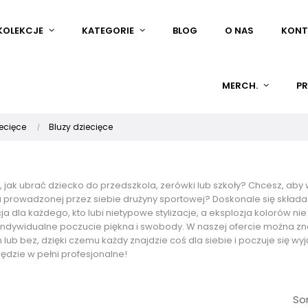
KOLEKCJE
KATEGORIE
BLOG
O NAS
KONT
MERCH.
PR
ecięce
Bluzy dziecięce
z, jak ubrać dziecko do przedszkola, zerówki lub szkoły? Chcesz, a
a prowadzonej przez siebie drużyny sportowej? Doskonale się składa
a dla każdego, kto lubi nietypowe stylizacje, a eksplozja kolorów n
indywidualne poczucie piękna i swobody. W naszej ofercie można zna
lub bez, dzięki czemu każdy znajdzie coś dla siebie i poczuje się w
ędzie w pełni profesjonalne!
Sor