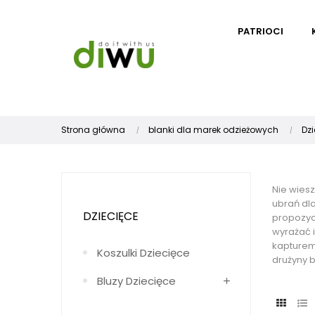
PATRIOCI
Strona główna
blanki dla marek odzieżowych
Dzi
Nie wies
ubrań dl
DZIECIĘCE
propozycj
wyrażać 
kapturem 
Koszulki Dziecięce
drużyny b
Bluzy Dziecięce