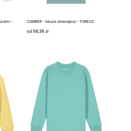
Next images
Next images
turem -
CLIMBER - bluza dziecięca - TURKUS
od 68,38 zł