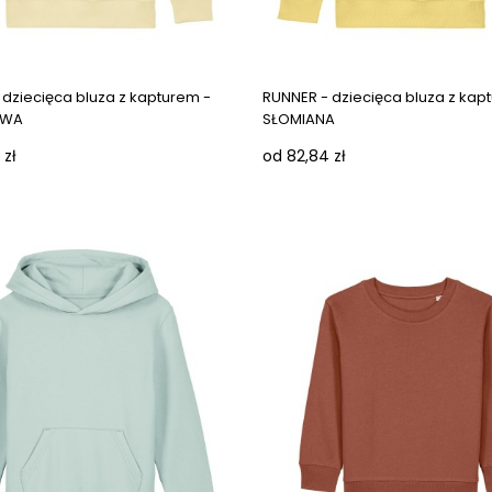
Next images
 dziecięca bluza z kapturem -
RUNNER - dziecięca bluza z kap
OWA
SŁOMIANA
 zł
od 82,84 zł