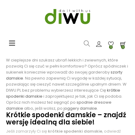
Toggle navigation
☰
0
0
W cieplejsze dni szukasz ubrań lekkich i zwiewnych, które
pozwolą Ci się czuć w pełni komfortowo? Oprócz spódniczek i
sukienek koniecznie wprowadź do swojej garderoby
szorty
damskie
. Na pewno zapewnią Ci wygodę w każdej sytuacji,
pozwalając się cieszyć nawet szczególnie upalnym dniem. W
DIWU.PL bez problemu wybierzesz interesujące Cię
krótkie
spodenki
damskie
i zaprojektujesz je tak, jak Ci się podoba.
Oprócz nich możesz też sięgnąć po
spodnie dresowe
damskie
albo, jeśli wolisz, po
joggery damskie
.
Krótkie spodenki damskie – znajdź
wersję idealną dla siebie!
Jeśli zamarzyły Ci się
krótkie spodenki damskie
, odwiedź