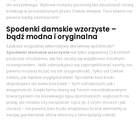
do wszystkiego. Stylowe motywy pozwolą też zbudować nową
kolekcję w prowadzonym przez Ciebie sklepie. Twoi klienci na
pewno będą zachwyceni!
Spodenki damskie wzorzyste –
bądź modna i oryginalna
Szukasz wygodnej alternatywy dla letniej spódniczki?
Spodenki damskie wzorzyste
nie tylko zapewnią Ci komfort
podczas chodzenia, ale też okażą się wyjątkowo modnym
rozwiązaniem. Jeśli zdecydujesz się zaprojektować szorty, na
pewno możesz liczyć na ich oryginalność. Tylko od Ciebie
zależy, jak będzie wyglądał efekt. Spodenki bez trudu
dopasujesz do wielu koszulek – tych luźniejszych, jak i
eleganckich. Dzięki temu staną się Twoim nieodżałowanym
towarzyszem na wszelkiego typu domówkach, wyjściach na
plażę, do miasta czy na spacer. Łącz je, z czym chcesz i jak
chcesz – na pewno bez trudu znajdziesz liczne elementy w
swojej garderobie, które stworzą z nimi spójną całość.