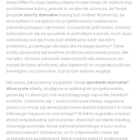
sklep DIWU.PL i zaprojektuj własny model. Masz do wyboru trzy
podstawowe kolory, jednak to wcale nie oznacza, że Twoje
przyszłe
szorty damskie
muszą być nudne! Wystarczy, że
skorzystasz z narzędzia do projektowania i wybierzesz
satysfakcjonujący Cię motyw. Oczywiście, jeśli wolisz, możesz
zdecydować się na spodenki w jednolitym kolorze, choć dużo
ciekawszą wersją może być efektowny wzór. Na który
postawisz, projektując ubrania dla swojego teamu? Takie
szorty sprawdzą się świetnie podczas sezonowej pracy, ale
nie tylko. Możesz zamówić większą ilość dla dziewczyn ze
swojej drużyny sportowej, aby zapewnić im wygodę podczas
treningów czy zawodów, a przy tym stylowy wygląd.
Nie wiesz, jak powinny wyglądać Twoje
spodenki damskie
?
Wzorzyste
efekty, dostępne w aplikacji do projektowania,
pozwolą Ci stworzyć coś wyróżniającego się na tle zwykłych
szortów. Zastanów się – wolisz kolorowe kleksy, regularne
wzory czy może zgrabne połączenie dwóch kolorów? A może
interesuje Cię jeszcze coś innego? W takim wypadku możesz
złożyć indywidualne zamówienie i stworzyć spodenki według
własnego pomysłu. Może zamiast plamistego wzoru wolisz
stylowy nadruk? Wybierz to, co Ci odpowiada i ciesz się
oryginalnymi spodenkami, które można założyć praktycznie