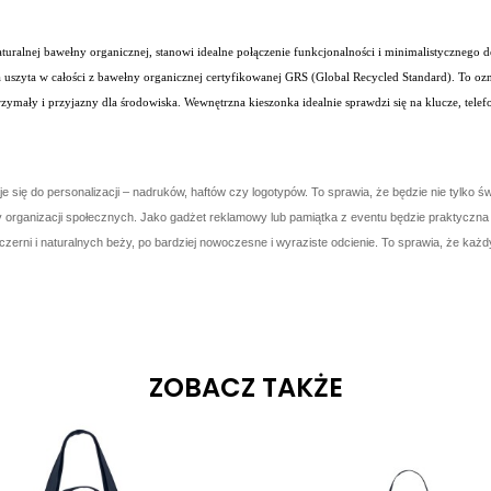
alnej bawełny organicznej, stanowi idealne połączenie funkcjonalności i minimalistycznego desi
ła uszyta w całości z bawełny organicznej certyfikowanej GRS (Global Recycled Standard). To o
zymały i przyjazny dla środowiska. Wewnętrzna kieszonka idealnie sprawdzi się na klucze, telef
adaje się do personalizacji – nadruków, haftów czy logotypów. To sprawia, że będzie nie tyl
 organizacji społecznych. Jako gadżet reklamowy lub pamiątka z eventu będzie praktyczna 
zerni i naturalnych beży, po bardziej nowoczesne i wyraziste odcienie. To sprawia, że ka
ZOBACZ TAKŻE