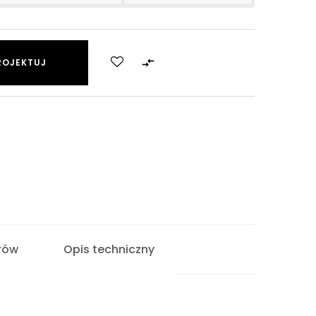

ROJEKTUJ
rów
Opis techniczny