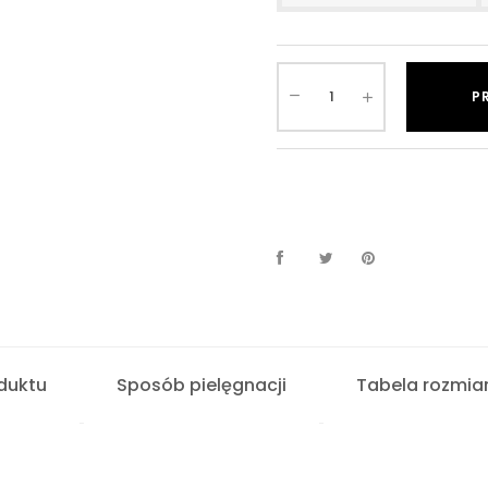
P
duktu
Sposób pielęgnacji
Tabela rozmia