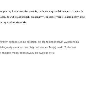
gnu. Jej średni rozmiar sprawia, że świetnie sprawdzi się na co dzień – do
znacza, że wybierasz produkt wykonany w sposób etyczny i ekologiczny, przy
on czy drobne akcesoria.
ko świetnym akcesorium na co dzień, ale także doskonałym wyborem dla
i długo używana, wzmacniając wizerunek Twojej marki. Torba jest
żdy znajdzie model dopasowany do swojego stylu