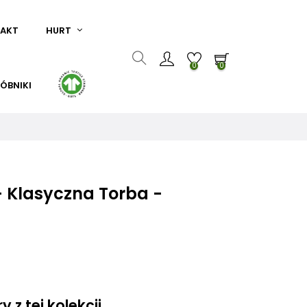
AKT
HURT
0
0
ÓBNIKI
 Klasyczna Torba -
 z tej kolekcji