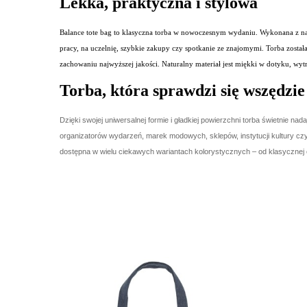
Lekka, praktyczna i stylowa
Balance tote bag to klasyczna torba w nowoczesnym wydaniu. Wykonana z natur
pracy, na uczelnię, szybkie zakupy czy spotkanie ze znajomymi. Torba zosta
zachowaniu najwyższej jakości. Naturalny materiał jest miękki w dotyku, wytr
Torba, która sprawdzi się wszędzie
Dzięki swojej uniwersalnej formie i gładkiej powierzchni torba świetnie n
organizatorów wydarzeń, marek modowych, sklepów, instytucji kultury czy
dostępna w wielu ciekawych wariantach kolorystycznych – od klasycznej c