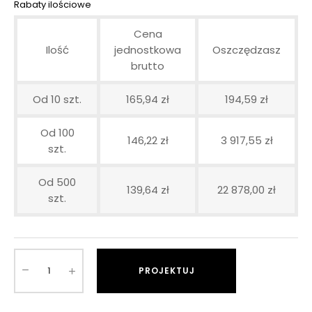
Rabaty ilościowe
Cena
Ilość
jednostkowa
Oszczędzasz
brutto
Od 10 szt.
165,94 zł
194,59 zł
Od 100
146,22 zł
3 917,55 zł
szt.
Od 500
139,64 zł
22 878,00 zł
szt.
PROJEKTUJ