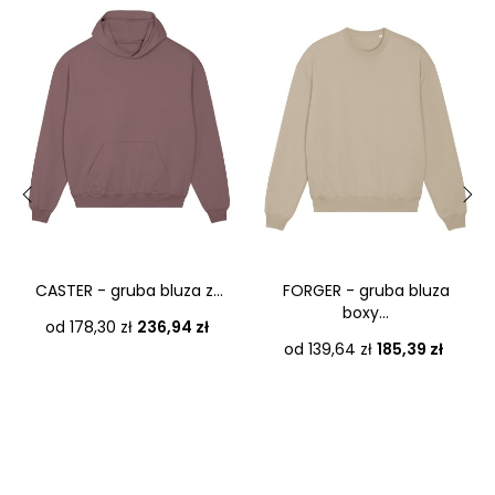
‹
›
CASTER - gruba bluza z...
FORGER - gruba bluza
boxy...
Cena
od 178,30 zł
236,94 zł
Cena
od 139,64 zł
185,39 zł