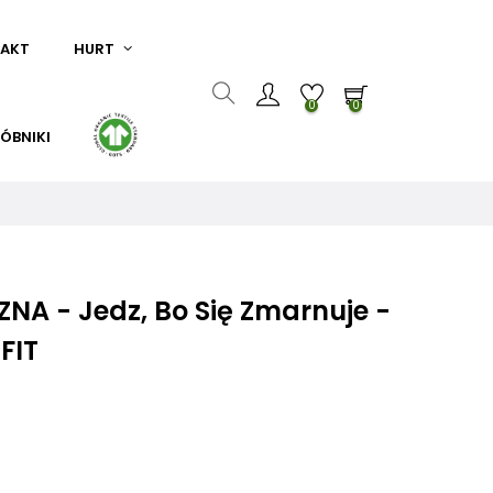
AKT
HURT
0
0
ÓBNIKI
NA - Jedz, Bo Się Zmarnuje -
FIT