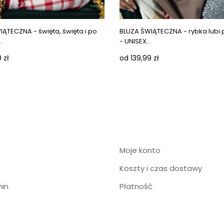
ges
Next images
ĄTECZNA - święta, święta i po
BLUZA ŚWIĄTECZNA - rybka lubi
.
- UNISEX...
 zł
od 139,99 zł
Moje konto
Koszty i czas dostawy
in
Płatność