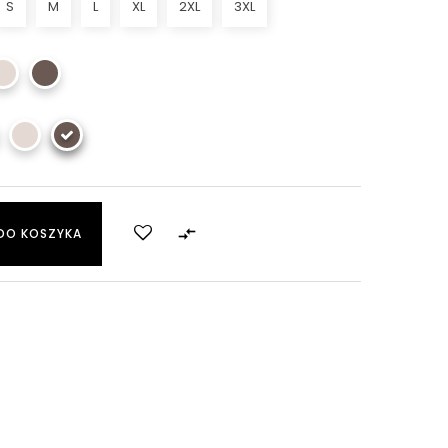
S
M
L
XL
2XL
3XL

DO KOSZYKA