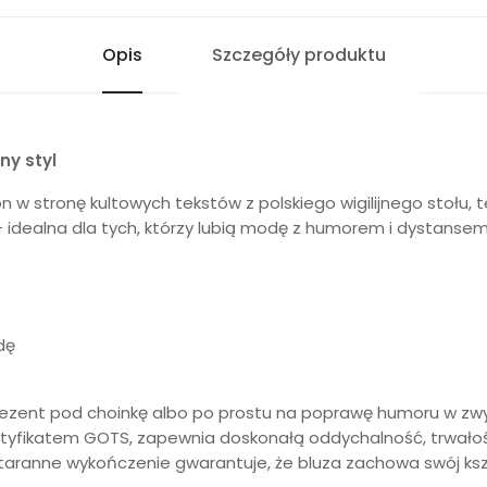
Opis
Szczegóły produktu
ny styl
n w stronę kultowych tekstów z polskiego wigilijnego stołu, t
 idealna dla tych, którzy lubią modę z humorem i dystansem
dę
rezent pod choinkę albo po prostu na poprawę humoru w zwykł
 certyfikatem GOTS, zapewnia doskonałą oddychalność, trwało
 staranne wykończenie gwarantuje, że bluza zachowa swój kszta