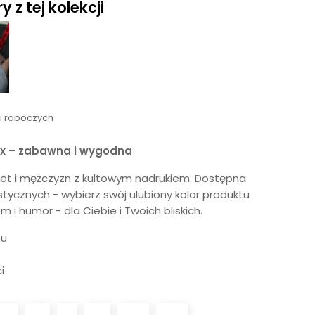
 z tej kolekcji
ni roboczych
ex – zabawna i wygodna
biet i mężczyzn z kultowym nadrukiem. Dostępna
stycznych - wybierz swój ulubiony kolor produktu
zm i humor - dla Ciebie i Twoich bliskich.
mu
i