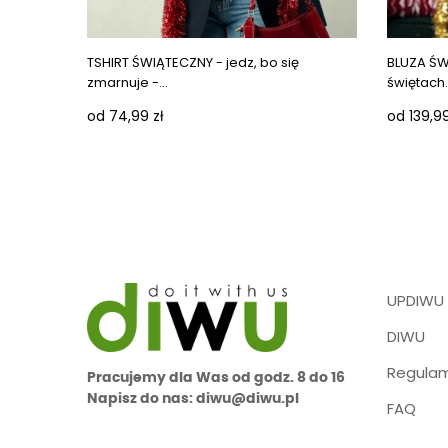
Next ima
TSHIRT ŚWIĄTECZNY - jedz, bo się
BLUZA ŚWI
zmarnuje -...
świętach..
od 74,99 zł
od 139,99
UPDIWU
DIWU
Regulam
Pracujemy dla Was od godz. 8 do 16
Napisz do nas: diwu@diwu.pl
FAQ