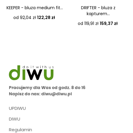
KEEPER - bluza medium fit...
DRIFTER - bluza z
kapturem...
Cena
od 92,04 zł
122,28 zł
Cena
od 119,91 zł
159,37 zł
Pracujemy dla Was od godz. 8 do 16
Napisz do nas: diwu@diwu.pl
UPDIWU
DIWU
Regulamin