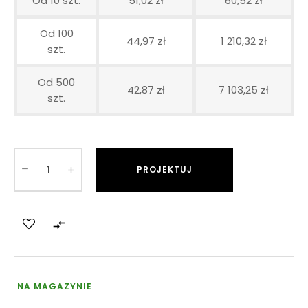
Od 10 szt.
51,02 zł
60,52 zł
Od 100
44,97 zł
1 210,32 zł
szt.
Od 500
42,87 zł
7 103,25 zł
szt.
PROJEKTUJ

NA MAGAZYNIE