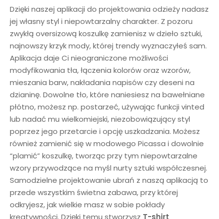
Dzięki naszej aplikacji do projektowania odzieży nadasz
jej własny styl i niepowtarzalny charakter. Z pozoru
zwykłą oversizową koszulkę zamienisz w dzieło sztuki,
najnowszy krzyk mody, której trendy wyznaczyłeś sam.
Aplikacja daje Ci nieograniczone możliwości
modyfikowania tła, łączenia kolorów oraz wzorów,
mieszania barw, nakładania napisów czy deseni na
dzianinę. Dowolne tło, które naniesiesz na bawełniane
płótno, możesz np. postarzeć, używając funkcji vinted
lub nadać mu wielkomiejski, niezobowiązujący styl
poprzez jego przetarcie i opcję uszkadzania. Możesz
również zamienić się w modowego Picassa i dowolnie
“plamić” koszulkę, tworząc przy tym niepowtarzalne
wzory przywodzące na myśl nurty sztuki współczesnej.
Samodzielne projektowanie ubrań z naszą aplikacją to
przede wszystkim świetna zabawa, przy której
odkryjesz, jak wielkie masz w sobie pokłady
kreatywności. Dzięki temu stworzysz
T-shirt