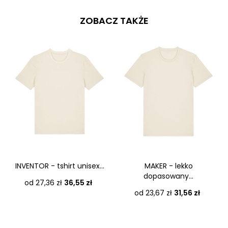
ZOBACZ TAKŻE
INVENTOR - tshirt unisex...
MAKER - lekko
dopasowany...
Cena
od 27,36 zł
36,55 zł
Cena
od 23,67 zł
31,56 zł