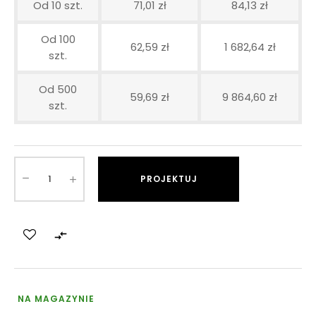
Od 10 szt.
71,01 zł
84,13 zł
Od 100
62,59 zł
1 682,64 zł
szt.
Od 500
59,69 zł
9 864,60 zł
szt.
PROJEKTUJ

NA MAGAZYNIE