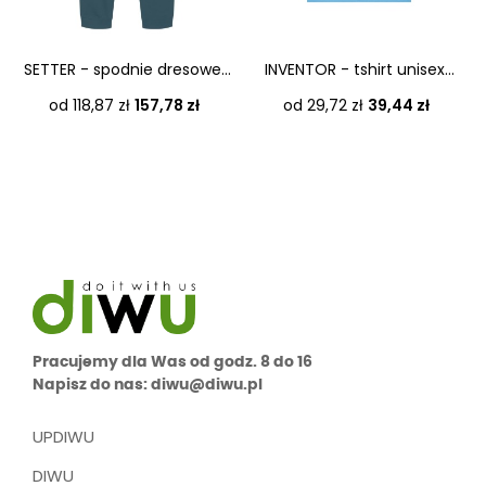
‹
›
SETTER - spodnie dresowe...
INVENTOR - tshirt unisex...
Cena
Cena
od 118,87 zł
157,78 zł
od 29,72 zł
39,44 zł
Pracujemy dla Was od godz. 8 do 16
Napisz do nas: diwu@diwu.pl
UPDIWU
DIWU