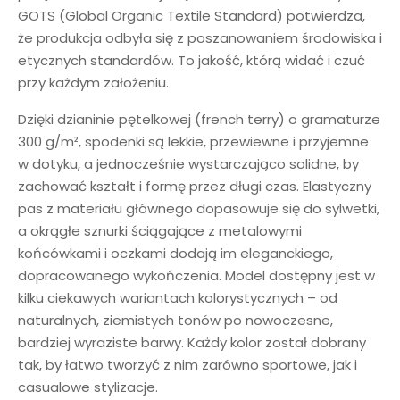
GOTS (Global Organic Textile Standard) potwierdza,
że produkcja odbyła się z poszanowaniem środowiska i
etycznych standardów. To jakość, którą widać i czuć
przy każdym założeniu.
Dzięki dzianinie pętelkowej (french terry) o gramaturze
300 g/m², spodenki są lekkie, przewiewne i przyjemne
w dotyku, a jednocześnie wystarczająco solidne, by
zachować kształt i formę przez długi czas. Elastyczny
pas z materiału głównego dopasowuje się do sylwetki,
a okrągłe sznurki ściągające z metalowymi
końcówkami i oczkami dodają im eleganckiego,
dopracowanego wykończenia. Model dostępny jest w
kilku ciekawych wariantach kolorystycznych – od
naturalnych, ziemistych tonów po nowoczesne,
bardziej wyraziste barwy. Każdy kolor został dobrany
tak, by łatwo tworzyć z nim zarówno sportowe, jak i
casualowe stylizacje.