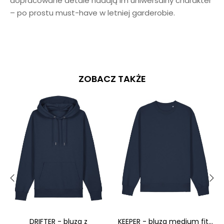
dopracowane detale nadają im uniwersalny charakter
– po prostu must-have w letniej garderobie.
ZOBACZ TAKŻE
‹
›
DRIFTER - bluza z
KEEPER - bluza medium fit...