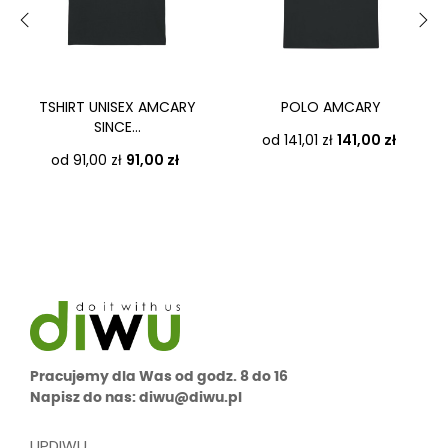
‹
›
TSHIRT UNISEX AMCARY
POLO AMCARY
SINCE...
Cena
od 141,01 zł
141,00 zł
Cena
od 91,00 zł
91,00 zł
Pracujemy dla Was od godz. 8 do 16
Napisz do nas: diwu@diwu.pl
UPDIWU