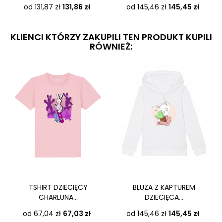
Cena
Cena
od 131,87 zł
131,86 zł
od 145,46 zł
145,45 zł
KLIENCI KTÓRZY ZAKUPILI TEN PRODUKT KUPILI
RÓWNIEŻ:
TSHIRT DZIECIĘCY
BLUZA Z KAPTUREM
CHARLUNA...
DZIECIĘCA...
Cena
Cena
od 67,04 zł
67,03 zł
od 145,46 zł
145,45 zł