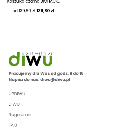
Koszulka czarna BIOHACK...
Cena
od 139,80 zł
139,80 zł
Pracujemy dla Was od godz. 8 do 16
Napisz do nas: diwu@diwu.pl
UPDIWU
DIWU
Regulamin
FAQ