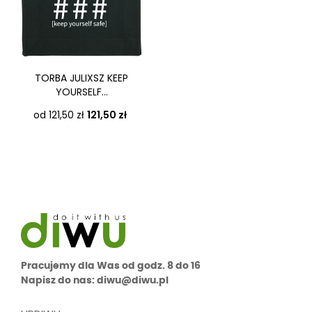
TORBA JULIXSZ KEEP
YOURSELF...
Cena
od 121,50 zł
121,50 zł
Pracujemy dla Was od godz. 8 do 16
Napisz do nas: diwu@diwu.pl