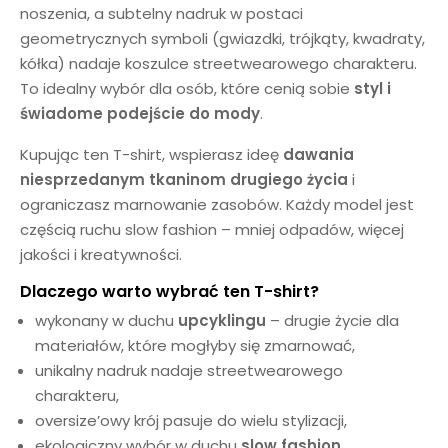
noszenia, a subtelny nadruk w postaci
geometrycznych symboli (gwiazdki, trójkąty, kwadraty,
kółka) nadaje koszulce streetwearowego charakteru.
To idealny wybór dla osób, które cenią sobie
styl i
świadome podejście do mody
.
Kupując ten T-shirt, wspierasz ideę
dawania
niesprzedanym tkaninom drugiego życia
i
ograniczasz marnowanie zasobów. Każdy model jest
częścią ruchu slow fashion – mniej odpadów, więcej
jakości i kreatywności.
Dlaczego warto wybrać ten T-shirt?
wykonany w duchu
upcyklingu
– drugie życie dla
materiałów, które mogłyby się zmarnować,
unikalny nadruk nadaje streetwearowego
charakteru,
oversize’owy krój pasuje do wielu stylizacji,
ekologiczny wybór w duchu
slow fashion
.