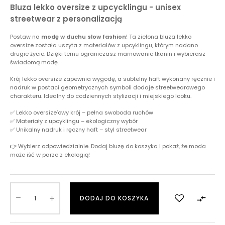
Bluza lekko oversize z upcycklingu - unisex
streetwear z personalizacją
Postaw na
modę w duchu slow fashion
! Ta zielona bluza lekko
oversize została uszyta z materiałów z upcyklingu, którym nadano
drugie życie. Dzięki temu ograniczasz marnowanie tkanin i wybierasz
świadomą modę.
Krój lekko oversize zapewnia wygodę, a subtelny haft wykonany ręcznie i
nadruk w postaci geometrycznych symboli dodaje streetwearowego
charakteru. Idealny do codziennych stylizacji i miejskiego looku.
✅ Lekko oversize’owy krój – pełna swoboda ruchów
✅ Materiały z upcyklingu – ekologiczny wybór
✅ Unikalny nadruk i ręczny haft – styl streetwear
👉 Wybierz odpowiedzialnie. Dodaj bluzę do koszyka i pokaż, że moda
może iść w parze z ekologią!

DODAJ DO KOSZYKA