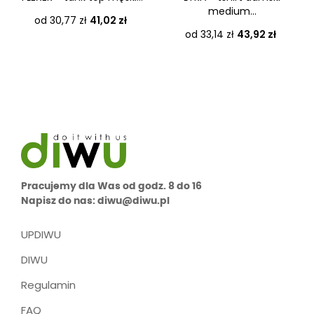
medium...
Cena
od 30,77 zł
41,02 zł
Cena
od 33,14 zł
43,92 zł
Pracujemy dla Was od godz. 8 do 16
Napisz do nas: diwu@diwu.pl
UPDIWU
DIWU
Regulamin
FAQ