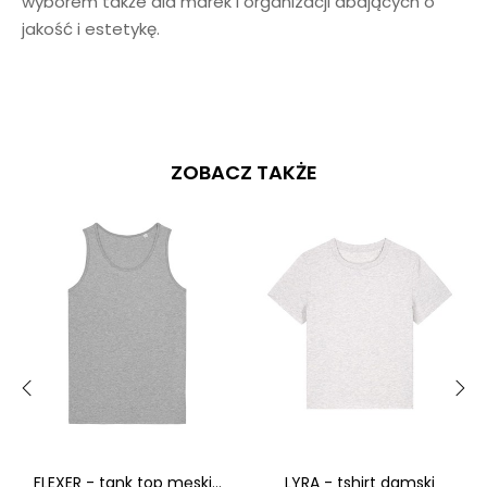
wyborem także dla marek i organizacji dbających o
jakość i estetykę.
ZOBACZ TAKŻE
‹
›
FLEXER - tank top męski...
LYRA - tshirt damski