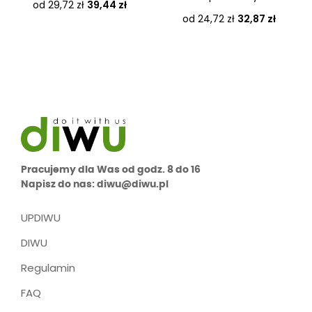
Cena
od 29,72 zł
39,44 zł
Cena
od 24,72 zł
32,87 zł
Pracujemy dla Was od godz. 8 do 16
Napisz do nas: diwu@diwu.pl
UPDIWU
DIWU
Regulamin
FAQ