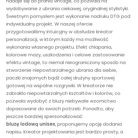
nadaje się do prania vintage, co pozwala na
wydobywanie z ubrania ciekawej, oryginalnej stylistyki.
Świetnym pomysłem jest wykonanie nadruku DTG pod
indywidualny projekt. W naszej ofercie
przygotowaliśmy intuicyjny w obsłudze kreator
personalizacji, w którym każdy ma możliwość
wykonania własnego projektu. Efekt chlapania,
kolorowe mazy, uszkodzenia i celowe zastosowanie
efektu vintage, to niemal nieograniczony sposób na
stworzenie niepowtarzalnego ubrania dla siebie,
paczki znajomych bądź całej drużyny sportowej
gotowej na wspólne rozgrywki. W kreatorze nie
zabrakło niepowtarzalnych kształtów i kolorów, co
pozwala wydobyć z bluzy niebywałe wzornictwo
dopasowane do swoich potrzeb. Ponadto, aby
jeszcze bardziej spersonalizować
bluzę
lodową
unisex
, proponujemy opcję dodania
napisu. Kreator projektowania jest bardzo prosty, a