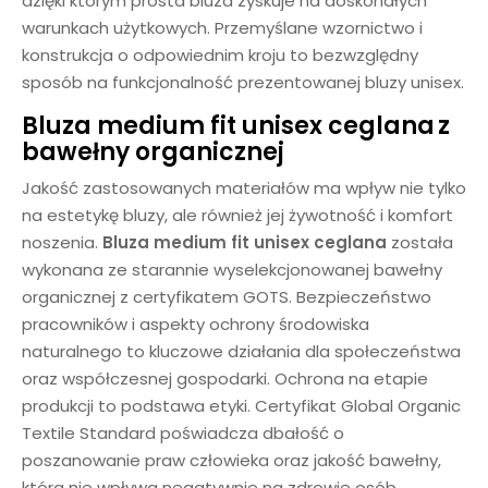
dzięki którym prosta bluza zyskuje na doskonałych
warunkach użytkowych. Przemyślane wzornictwo i
konstrukcja o odpowiednim kroju to bezwzględny
sposób na funkcjonalność prezentowanej bluzy unisex.
Bluza medium fit unisex ceglana
z
bawełny organicznej
Jakość zastosowanych materiałów ma wpływ nie tylko
na estetykę bluzy, ale również jej żywotność i komfort
noszenia.
Bluza medium fit unisex
ceglana
została
wykonana ze starannie wyselekcjonowanej bawełny
organicznej z certyfikatem GOTS. Bezpieczeństwo
pracowników i aspekty ochrony środowiska
naturalnego to kluczowe działania dla społeczeństwa
oraz współczesnej gospodarki. Ochrona na etapie
produkcji to podstawa etyki. Certyfikat Global Organic
Textile Standard poświadcza dbałość o
poszanowanie praw człowieka oraz jakość bawełny,
która nie wpływa negatywnie na zdrowie osób