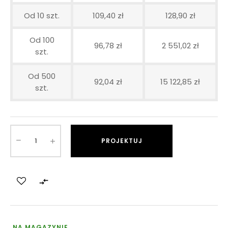
Od 10 szt.
109,40 zł
128,90 zł
Od 100
96,78 zł
2 551,02 zł
szt.
Od 500
92,04 zł
15 122,85 zł
szt.
PROJEKTUJ

NA MAGAZYNIE