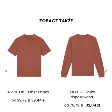
ZOBACZ TAKŻE
‹
›
INVENTOR - tshirt unisex...
SKATER - lekko
dopasowana...
Cena
od 29,72 zł
39,44 zł
Cena
od 76,79 zł
102,04 zł