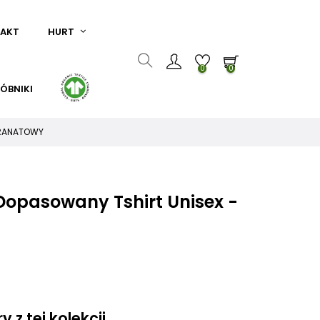
AKT
HURT
0
0
ÓBNIKI
 GRANATOWY
Dopasowany Tshirt Unisex -
 z tej kolekcji