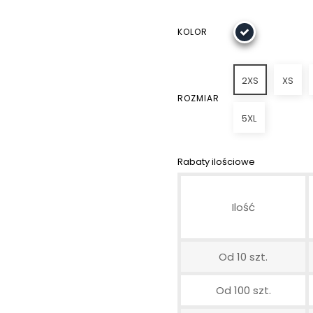
KOLOR
2XS
XS
ROZMIAR
5XL
Rabaty ilościowe
Ilość
Od 10 szt.
Od 100 szt.