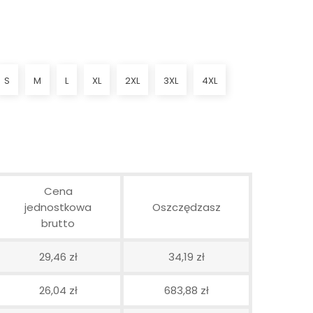
S
M
L
XL
2XL
3XL
4XL
Cena
jednostkowa
Oszczędzasz
brutto
29,46 zł
34,19 zł
26,04 zł
683,88 zł