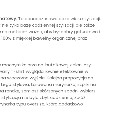
anatowy
. To ponadczasowa baza wielu stylizacji,
e tylko bazę codziennej stylizacji, ale także
 na materiał, ważne, aby był dobry gatunkowo i
100% z miękkiej bawełny organicznej oraz
mocnym kolorze np. butelkowej zieleni czy
wany T-shirt wygląda równie efektownie w
 na wieczorne wyjście. Kolejna propozycja na
ego stylowa, taliowana marynarka, szpilki na
b na randkę, zamiast skórzanych spodni wybierz
y stylizacja nie była zbyt codzienna, załóż
rynarka typu oversize, która dodatkowo