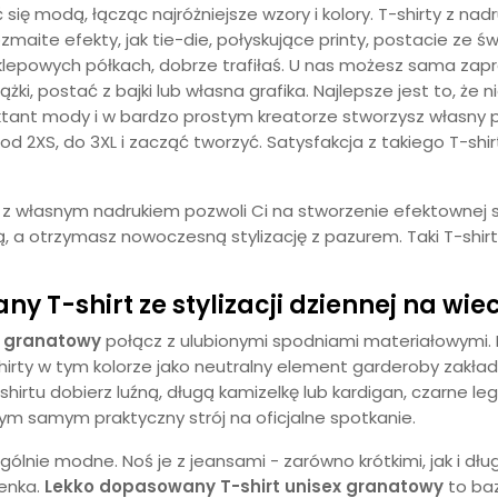
ię modą, łącząc najróżniejsze wzory i kolory. T-shirty z na
aite efekty, jak tie-die, połyskujące printy, postacie ze św
a sklepowych półkach, dobrze trafiłaś. U nas możesz sama za
ążki, postać z bajki lub własna grafika. Najlepsze jest to, ż
jektant mody i w bardzo prostym kreatorze stworzysz własny
d 2XS, do 3XL i zacząć tworzyć. Satysfakcja z takiego T-shi
z własnym nadrukiem pozwoli Ci na stworzenie efektownej sty
, a otrzymasz nowoczesną stylizację z pazurem. Taki T-shir
y T-shirt ze stylizacji dziennej na wi
x granatowy
połącz z ulubionymi spodniami materiałowymi. K
hirty w tym kolorze jako neutralny element garderoby zakład
shirtu dobierz luźną, długą kamizelkę lub kardigan, czarne leg
tym samym praktyczny strój na oficjalne spotkanie.
lnie modne. Noś je z jeansami - zarówno krótkimi, jak i długi
ienka.
Lekko dopasowany T-shirt unisex granatowy
to baz