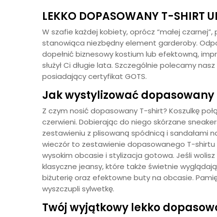
LEKKO DOPASOWANY T-SHIRT 
W szafie każdej kobiety, oprócz “małej czarnej”, 
stanowiąca niezbędny element garderoby. Odpowie
dopełnić biznesowy kostium lub efektowną, impr
służył Ci długie lata. Szczególnie polecamy nasz
posiadający certyfikat GOTS.
Jak wystylizować dopasowany 
Z czym nosić dopasowany T-shirt? Koszulkę poł
czerwieni. Dobierając do niego skórzane sneak
zestawieniu z plisowaną spódnicą i sandałami na 
wieczór to zestawienie dopasowanego T-shirtu 
wysokim obcasie i stylizacja gotowa. Jeśli wolis
klasyczne jeansy, które także świetnie wyglądają
biżuterię oraz efektowne buty na obcasie. Pami
wyszczupli sylwetkę.
Twój wyjątkowy lekko dopasowa