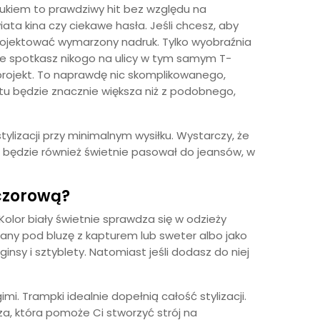
drukiem to prawdziwy hit bez względu na
iata kina czy ciekawe hasła. Jeśli chcesz, aby
projektować wymarzony nadruk. Tylko wyobraźnia
e nie spotkasz nikogo na ulicy w tym samym T-
 projekt. To naprawdę nic skomplikowanego,
rtu będzie znacznie większa niż z podobnego,
lizacji przy minimalnym wysiłku. Wystarczy, że
t będzie również świetnie pasował do jeansów, w
eczorową?
olor biały świetnie sprawdza się w odzieży
any pod bluzę z kapturem lub sweter albo jako
ginsy i sztyblety. Natomiast jeśli dodasz do niej
mi. Trampki idealnie dopełnią całość stylizacji.
a, która pomoże Ci stworzyć strój na