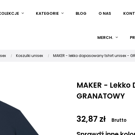
KOLEKCJE
KATEGORIE
BLOG
O NAS
KONT
MERCH.
PR
isex
Koszulki unisex
MAKER - lekko dopasowany tshirt unisex -
MAKER - Lekko 
GRANATOWY
32,87 zł
Brutto
Sprawdź inne kolory