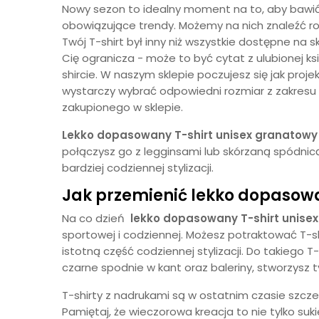
Nowy sezon to idealny moment na to, aby bawić s
obowiązujące trendy. Możemy na nich znaleźć rozm
Twój T-shirt był inny niż wszystkie dostępne n
Cię ogranicza - może to być cytat z ulubionej ksi
shircie. W naszym sklepie poczujesz się jak pro
wystarczy wybrać odpowiedni rozmiar z zakresu o
zakupionego w sklepie.
Lekko dopasowany T-shirt unisex granatowy
połączysz go z legginsami lub skórzaną spódnicą
bardziej codziennej stylizacji.
Jak przemienić lekko dopasowan
Na co dzień
lekko dopasowany T-shirt unise
sportowej i codziennej. Możesz potraktować T-s
istotną część codziennej stylizacji. Do takiego T-
czarne spodnie w kant oraz baleriny, stworzysz 
T-shirty z nadrukami są w ostatnim czasie szczegó
Pamiętaj, że wieczorowa kreacja to nie tylko suk