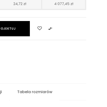
24,72 zł
4 077,45 zł

ROJEKTUJ
i
Tabela rozmiarów