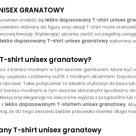
UNISEX GRANATOWY
powinien znaleźć się
lekko dopasowany T-shirt unisex gr
dnio dobrany do figury oraz okazji T-shirt może stanowić ni
ezową kreację. Wybierając ubrania, zwróć szczególną uwagę
lekko dopasowany T-shirt unisex granatowy
wykonany w 
T-shirt unisex granatowy?
ącz z bardzo modnym w tym sezonie garniturem. Może być w 
ersy, uzyskasz codzienny outfit z modnym akcentem. Dopaso
obcasie. Takie połączenie to idealna stylizacja do biura lub
z bardzo modnymi w tym sezonie skórzanymi spodniami, do t
z klasyczną elegancję na wieczorne wyjścia z przyjaciółmi lu
 z
lekko dopasowanym T-shirtem unisex granatowy
. Ab
ętaj, że do tego zestawu będzie pasowała również długa ma
ny T-shirt unisex granatowy