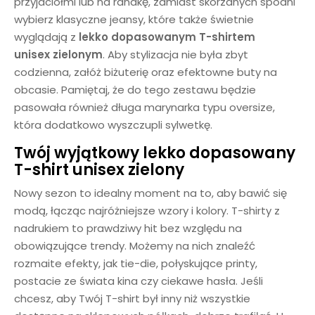
przyjaciółmi lub na randkę, zamiast skórzanych spodni
wybierz klasyczne jeansy, które także świetnie
wyglądają z
lekko dopasowanym T-shirtem
unisex
zielonym
. Aby stylizacja nie była zbyt
codzienna, załóż biżuterię oraz efektowne buty na
obcasie. Pamiętaj, że do tego zestawu będzie
pasowała również długa marynarka typu oversize,
która dodatkowo wyszczupli sylwetkę.
Twój wyjątkowy lekko dopasowany
T-shirt unisex zielony
Nowy sezon to idealny moment na to, aby bawić się
modą, łącząc najróżniejsze wzory i kolory. T-shirty z
nadrukiem to prawdziwy hit bez względu na
obowiązujące trendy. Możemy na nich znaleźć
rozmaite efekty, jak tie-die, połyskujące printy,
postacie ze świata kina czy ciekawe hasła. Jeśli
chcesz, aby Twój T-shirt był inny niż wszystkie