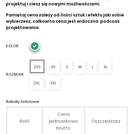
projektuj i ciesz się nowymi możliwościami.
Pamiętaj cena zależy od ilości sztuk i efektu jaki sobie
wybierzesz, całkowita cena jest widoczna podczas
projektowania.
KOLOR
2XS
XS
S
M
L
XL
ROZMIAR
2XL
3XL
Rabaty ilościowe
Cena
Ilość
jednostkowa
Oszczędzasz
brutto