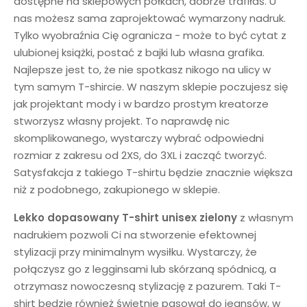
dostępne na sklepowych półkach, dobrze trafiłaś. U
nas możesz sama zaprojektować wymarzony nadruk.
Tylko wyobraźnia Cię ogranicza - może to być cytat z
ulubionej książki, postać z bajki lub własna grafika.
Najlepsze jest to, że nie spotkasz nikogo na ulicy w
tym samym T-shircie. W naszym sklepie poczujesz się
jak projektant mody i w bardzo prostym kreatorze
stworzysz własny projekt. To naprawdę nic
skomplikowanego, wystarczy wybrać odpowiedni
rozmiar z zakresu od 2XS, do 3XL i zacząć tworzyć.
Satysfakcja z takiego T-shirtu będzie znacznie większa
niż z podobnego, zakupionego w sklepie.
Lekko dopasowany T-shirt unisex
zielony
z własnym
nadrukiem pozwoli Ci na stworzenie efektownej
stylizacji przy minimalnym wysiłku. Wystarczy, że
połączysz go z legginsami lub skórzaną spódnicą, a
otrzymasz nowoczesną stylizację z pazurem. Taki T-
shirt będzie również świetnie pasował do jeansów, w