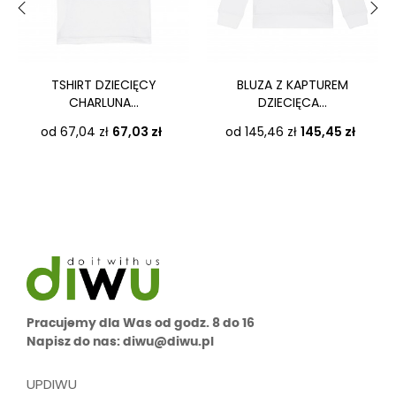
‹
›
TSHIRT DZIECIĘCY
BLUZA Z KAPTUREM
CHARLUNA...
DZIECIĘCA...
Cena
Cena
od 67,04 zł
67,03 zł
od 145,46 zł
145,45 zł
Pracujemy dla Was od godz. 8 do 16
Napisz do nas: diwu@diwu.pl
UPDIWU