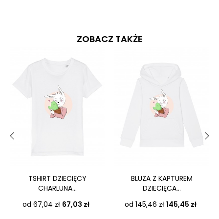
ZOBACZ TAKŻE
‹
›
TSHIRT DZIECIĘCY
BLUZA Z KAPTUREM
CHARLUNA...
DZIECIĘCA...
Cena
Cena
od 67,04 zł
67,03 zł
od 145,46 zł
145,45 zł