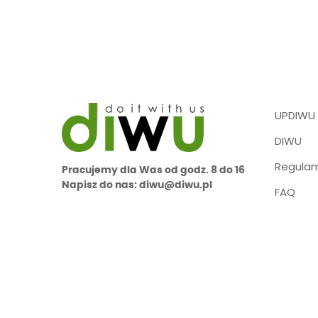
UPDIWU
DIWU
Regulam
Pracujemy dla Was od godz. 8 do 16
Napisz do nas: diwu@diwu.pl
FAQ