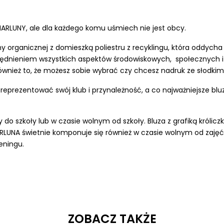
HARLUNY, ale dla każdego komu uśmiech nie jest obcy.
y organicznej
z domieszką poliestru z recyklingu, która oddycha
lędnieniem wszystkich aspektów środowiskowych,
społecznych 
również to, że możesz sobie wybrać czy chcesz nadruk ze słodki
eprezentować swój klub i przynależność, a co najważniejsze blu
o szkoły lub w czasie wolnym od szkoły. Bluza z grafiką królicz
RLUNA świetnie komponuje się również w czasie wolnym od zajęć
reningu.
ZOBACZ TAKŻE