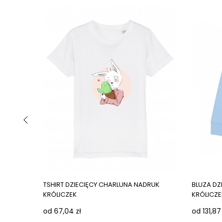
‹
Next ima
TSHIRT DZIECIĘCY CHARLUNA NADRUK
BLUZA DZ
KRÓLICZEK
KRÓLICZE
od 67,04 zł
od 131,87