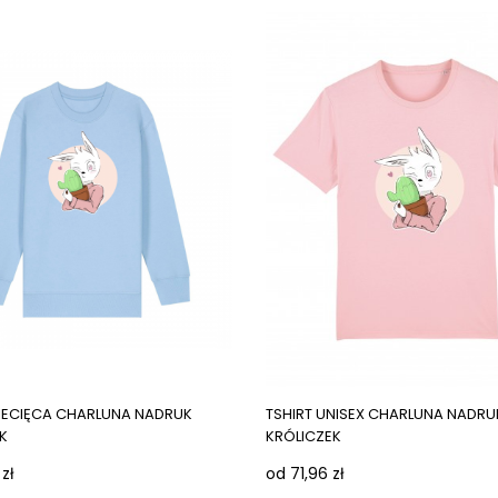
ges
Next images
IECIĘCA CHARLUNA NADRUK
TSHIRT UNISEX CHARLUNA NADRU
K
KRÓLICZEK
 zł
od 71,96 zł