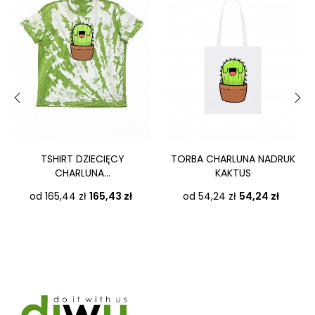
‹
›
TSHIRT DZIECIĘCY
TORBA CHARLUNA NADRUK
CHARLUNA...
KAKTUS
Cena
Cena
od 165,44 zł
165,43 zł
od 54,24 zł
54,24 zł