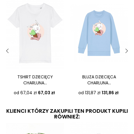
‹
›
TSHIRT DZIECIĘCY
BLUZA DZIECIĘCA
CHARLUNA...
CHARLUNA...
Cena
Cena
od 67,04 zł
67,03 zł
od 131,87 zł
131,86 zł
KLIENCI KTÓRZY ZAKUPILI TEN PRODUKT KUPILI
RÓWNIEŻ: