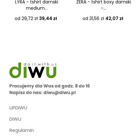
LYRA - tshirt damski
ZERA - tshirt boxy damski
medium...
-...
Cena
Cena
od 29,72 zł
39,44 zł
od 31,56 zł
42,07 zł
Pracujemy dla Was od godz. 8 do 16
Napisz do nas: diwu@diwu.pl
UPDIWU
DIWU
Regulamin