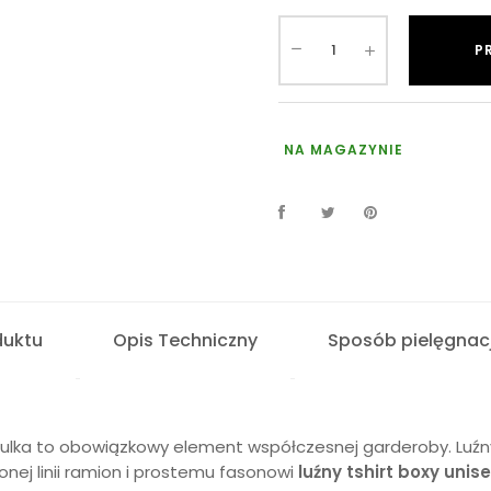
P
NA MAGAZYNIE
duktu
Opis Techniczny
Sposób pielęgnacj
szulka to obowiązkowy element współczesnej garderoby. Luźny,
onej linii ramion i prostemu fasonowi
luźny tshirt boxy unis