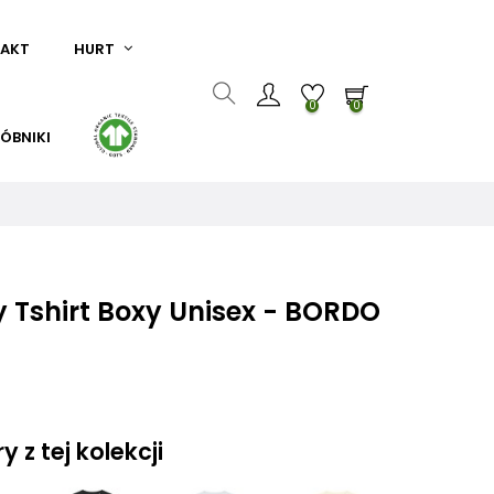
AKT
HURT
0
0
ÓBNIKI
 Tshirt Boxy Unisex - BORDO
 z tej kolekcji