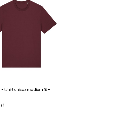
Next images
- tshirt unisex medium fit -
zł