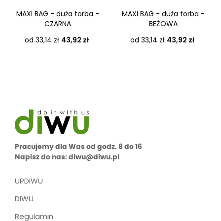
MAXI BAG - duża torba -
MAXI BAG - duża torba -
CZARNA
BEŻOWA
Cena
Cena
od 33,14 zł
43,92 zł
od 33,14 zł
43,92 zł
Pracujemy dla Was od godz. 8 do 16
Napisz do nas: diwu@diwu.pl
UPDIWU
DIWU
Regulamin