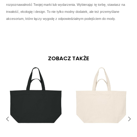
rozpoznawalność Twojej marki lub wydarzenia. Wybierając tę torbę, stawiasz na
trwałość, ekologię i design. To nie tylko modny dodatek, ale też przemyślane
akcesorium, które łączy wygodę z odpowiedzialnym podejściem do mody.
ZOBACZ TAKŻE
‹
›