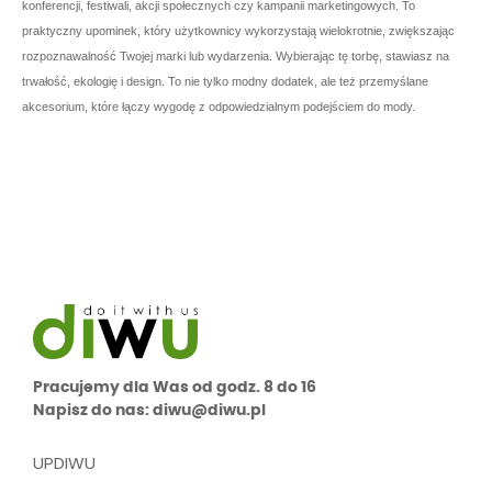
konferencji, festiwali, akcji społecznych czy kampanii marketingowych. To
praktyczny upominek, który użytkownicy wykorzystają wielokrotnie, zwiększając
rozpoznawalność Twojej marki lub wydarzenia. Wybierając tę torbę, stawiasz na
trwałość, ekologię i design. To nie tylko modny dodatek, ale też przemyślane
akcesorium, które łączy wygodę z odpowiedzialnym podejściem do mody.
Pracujemy dla Was od godz. 8 do 16
Napisz do nas: diwu@diwu.pl
UPDIWU