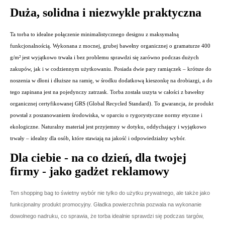
Duża, solidna i niezwykle praktyczna
Ta torba to idealne połączenie minimalistycznego designu z maksymalną
funkcjonalnością. Wykonana z mocnej, grubej bawełny organicznej o gramaturze 400
g/m² jest wyjątkowo trwała i bez problemu sprawdzi się zarówno podczas dużych
zakupów, jak i w codziennym użytkowaniu. Posiada dwie pary ramiączek – krótsze do
noszenia w dłoni i dłuższe na ramię, w środku dodatkową kieszonkę na drobiazgi, a do
tego zapinana jest na pojedynczy zatrzask. Torba została uszyta w całości z bawełny
organicznej certyfikowanej GRS (Global Recycled Standard). To gwarancja, że produkt
powstał z poszanowaniem środowiska, w oparciu o rygorystyczne normy etyczne i
ekologiczne. Naturalny materiał jest przyjemny w dotyku, oddychający i wyjątkowo
trwały – idealny dla osób, które stawiają na jakość i odpowiedzialny wybór.
Dla ciebie - na co dzień, dla twojej
firmy - jako gadżet reklamowy
Ten shopping bag to świetny wybór nie tylko do użytku prywatnego, ale także jako
funkcjonalny produkt promocyjny. Gładka powierzchnia pozwala na wykonanie
dowolnego nadruku, co sprawia, że torba idealnie sprawdzi się podczas targów,