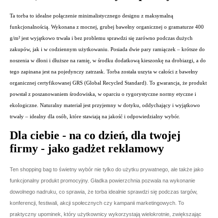
Ta torba to idealne połączenie minimalistycznego designu z maksymalną
funkcjonalnością. Wykonana z mocnej, grubej bawełny organicznej o gramaturze 400
g/m² jest wyjątkowo trwała i bez problemu sprawdzi się zarówno podczas dużych
zakupów, jak i w codziennym użytkowaniu. Posiada dwie pary ramiączek – krótsze do
noszenia w dłoni i dłuższe na ramię, w środku dodatkową kieszonkę na drobiazgi, a do
tego zapinana jest na pojedynczy zatrzask. Torba została uszyta w całości z bawełny
organicznej certyfikowanej GRS (Global Recycled Standard). To gwarancja, że produkt
powstał z poszanowaniem środowiska, w oparciu o rygorystyczne normy etyczne i
ekologiczne. Naturalny materiał jest przyjemny w dotyku, oddychający i wyjątkowo
trwały – idealny dla osób, które stawiają na jakość i odpowiedzialny wybór.
Dla ciebie - na co dzień, dla twojej
firmy - jako gadżet reklamowy
Ten shopping bag to świetny wybór nie tylko do użytku prywatnego, ale także jako
funkcjonalny produkt promocyjny. Gładka powierzchnia pozwala na wykonanie
dowolnego nadruku, co sprawia, że torba idealnie sprawdzi się podczas targów,
konferencji, festiwali, akcji społecznych czy kampanii marketingowych. To
praktyczny upominek, który użytkownicy wykorzystają wielokrotnie, zwiększając