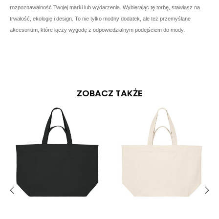
rozpoznawalność Twojej marki lub wydarzenia. Wybierając tę torbę, stawiasz na
trwałość, ekologię i design. To nie tylko modny dodatek, ale też przemyślane
akcesorium, które łączy wygodę z odpowiedzialnym podejściem do mody.
ZOBACZ TAKŻE
‹
›