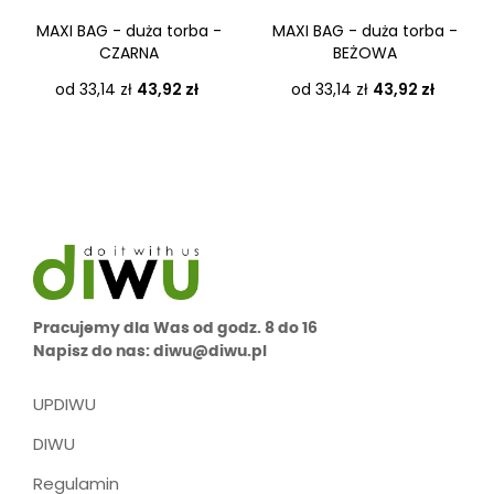
MAXI BAG - duża torba -
MAXI BAG - duża torba -
CZARNA
BEŻOWA
Cena
Cena
od 33,14 zł
43,92 zł
od 33,14 zł
43,92 zł
Pracujemy dla Was od godz. 8 do 16
Napisz do nas: diwu@diwu.pl
UPDIWU
DIWU
Regulamin