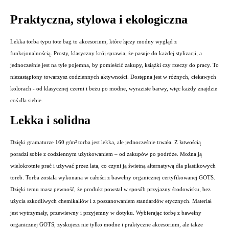
Praktyczna, stylowa i ekologiczna
Lekka torba typu tote bag to akcesorium, które łączy modny wygląd z
funkcjonalnością. Prosty, klasyczny krój sprawia, że pasuje do każdej stylizacji, a
jednocześnie jest na tyle pojemna, by pomieścić zakupy, książki czy rzeczy do pracy. To
niezastąpiony towarzysz codziennych aktywności. Dostępna jest w różnych, ciekawych
kolorach - od klasycznej czerni i beżu po modne, wyraziste barwy, więc każdy znajdzie
coś dla siebie.
Lekka i solidna
Dzięki gramaturze 160 g/m² torba jest lekka, ale jednocześnie trwała. Z łatwością
poradzi sobie z codziennym użytkowaniem – od zakupów po podróże. Można ją
wielokrotnie prać i używać przez lata, co czyni ją świetną alternatywą dla plastikowych
toreb. Torba została wykonana w całości z bawełny organicznej certyfikowanej GOTS.
Dzięki temu masz pewność, że produkt powstał w sposób przyjazny środowisku, bez
użycia szkodliwych chemikaliów i z poszanowaniem standardów etycznych. Materiał
jest wytrzymały, przewiewny i przyjemny w dotyku. Wybierając torbę z bawełny
organicznej GOTS, zyskujesz nie tylko modne i praktyczne akcesorium, ale także