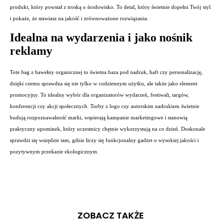
produkt, który powstał z troską o środowisko. To detal, który świetnie dopełni Twój styl
i pokaże, że stawiasz na jakość i zrównoważone rozwiązania.
Idealna na wydarzenia i jako nośnik
reklamy
Tote bag z bawełny organicznej to świetna baza pod nadruk, haft czy personalizację,
dzięki czemu sprawdza się nie tylko w codziennym użytku, ale także jako element
promocyjny. To idealny wybór dla organizatorów wydarzeń, festiwali, targów,
konferencji czy akcji społecznych. Torby z logo czy autorskim nadrukiem świetnie
budują rozpoznawalność marki, wspierają kampanie marketingowe i stanowią
praktyczny upominek, który uczestnicy chętnie wykorzystują na co dzień. Doskonale
sprawdzi się wszędzie tam, gdzie liczy się funkcjonalny gadżet o wysokiej jakości i
pozytywnym przekazie ekologicznym.
ZOBACZ TAKŻE