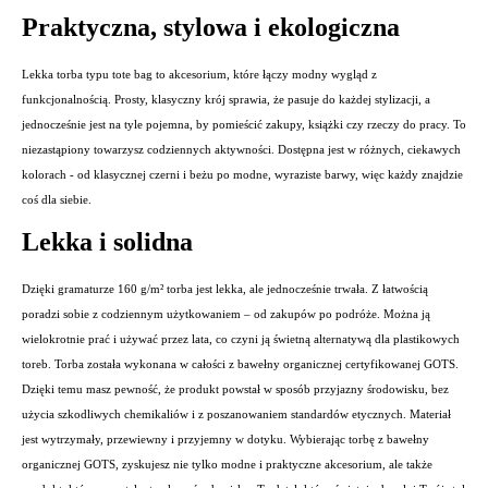
Praktyczna, stylowa i ekologiczna
Lekka torba typu tote bag to akcesorium, które łączy modny wygląd z
funkcjonalnością. Prosty, klasyczny krój sprawia, że pasuje do każdej stylizacji, a
jednocześnie jest na tyle pojemna, by pomieścić zakupy, książki czy rzeczy do pracy. To
niezastąpiony towarzysz codziennych aktywności. Dostępna jest w różnych, ciekawych
kolorach - od klasycznej czerni i beżu po modne, wyraziste barwy, więc każdy znajdzie
coś dla siebie.
Lekka i solidna
Dzięki gramaturze 160 g/m² torba jest lekka, ale jednocześnie trwała. Z łatwością
poradzi sobie z codziennym użytkowaniem – od zakupów po podróże. Można ją
wielokrotnie prać i używać przez lata, co czyni ją świetną alternatywą dla plastikowych
toreb. Torba została wykonana w całości z bawełny organicznej certyfikowanej GOTS.
Dzięki temu masz pewność, że produkt powstał w sposób przyjazny środowisku, bez
użycia szkodliwych chemikaliów i z poszanowaniem standardów etycznych. Materiał
jest wytrzymały, przewiewny i przyjemny w dotyku. Wybierając torbę z bawełny
organicznej GOTS, zyskujesz nie tylko modne i praktyczne akcesorium, ale także