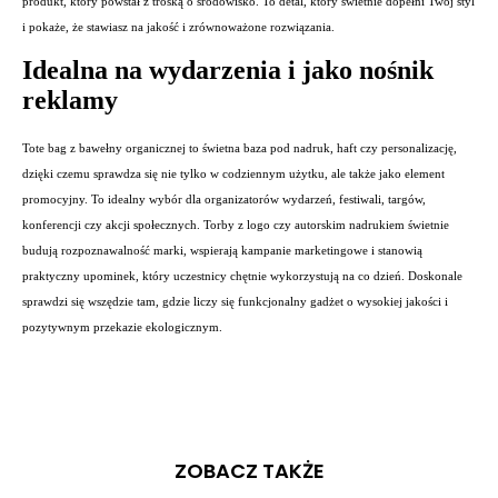
produkt, który powstał z troską o środowisko. To detal, który świetnie dopełni Twój styl
i pokaże, że stawiasz na jakość i zrównoważone rozwiązania.
Idealna na wydarzenia i jako nośnik
reklamy
Tote bag z bawełny organicznej to świetna baza pod nadruk, haft czy personalizację,
dzięki czemu sprawdza się nie tylko w codziennym użytku, ale także jako element
promocyjny. To idealny wybór dla organizatorów wydarzeń, festiwali, targów,
konferencji czy akcji społecznych. Torby z logo czy autorskim nadrukiem świetnie
budują rozpoznawalność marki, wspierają kampanie marketingowe i stanowią
praktyczny upominek, który uczestnicy chętnie wykorzystują na co dzień. Doskonale
sprawdzi się wszędzie tam, gdzie liczy się funkcjonalny gadżet o wysokiej jakości i
pozytywnym przekazie ekologicznym.
ZOBACZ TAKŻE