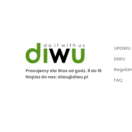
UPDIWU
DIWU
Regulam
Pracujemy dla Was od godz. 8 do 16
Napisz do nas: diwu@diwu.pl
FAQ