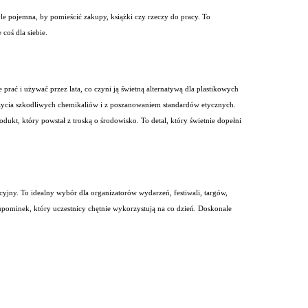
tyle pojemna, by pomieścić zakupy, książki czy rzeczy do pracy. To
coś dla siebie.
rać i używać przez lata, co czyni ją świetną alternatywą dla plastikowych
użycia szkodliwych chemikaliów i z poszanowaniem standardów etycznych.
ukt, który powstał z troską o środowisko. To detal, który świetnie dopełni
cyjny. To idealny wybór dla organizatorów wydarzeń, festiwali, targów,
upominek, który uczestnicy chętnie wykorzystują na co dzień. Doskonale