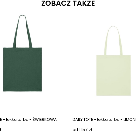
ZOBACZ TAKŻE
TE - lekka torba - ŚWIERKOWA
DAILY TOTE - lekka torba - LIM
ł
od 11,57 zł