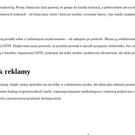
lnością. Prosty, klasyczny krój sprawia, że pasuje do każdej stylizacji, a jednocześnie jest na 
ekawych kolorach - od klasycznej czerni i beżu po modne, wyraziste barwy, więc każdy znajdzie 
wością poradzi sobie z codziennym użytkowaniem – od zakupów po podróże. Można ją wielokrotnie p
nej GOTS. Dzięki temu masz pewność, że produkt powstał w sposób przyjazny środowisku, bez 
 z bawełny organicznej GOTS, zyskujesz nie tylko modne i praktyczne akcesorium, ale także prod
ik reklamy
lizację, dzięki czemu sprawdza się nie tylko w codziennym użytku, ale także jako element promo
ietnie budują rozpoznawalność marki, wspierają kampanie marketingowe i stanowią praktyczny 
akości i pozytywnym przekazie ekologicznym.