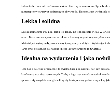
Lekka torba typu tote bag to akcesorium, które łączy modny wygląd z funkcjona
niezastąpiony towarzysz codziennych aktywności. Dostępna jest w różnych, ci
Lekka i solidna
Dzięki gramaturze 160 g/m² torba jest lekka, ale jednocześnie trwała. Z łat
toreb. Torba została wykonana w całości z bawełny organicznej certyfikowa
Materiał jest wytrzymały, przewiewny i przyjemny w dotyku. Wybierając torbę
Twój styl i pokaże, że stawiasz na jakość i zrównoważone rozwiązania.
Idealna na wydarzenia i jako nośn
Tote bag z bawełny organicznej to świetna baza pod nadruk, haft czy persona
konferencji czy akcji społecznych. Torby z logo czy autorskim nadrukiem św
sprawdzi się wszędzie tam, gdzie liczy się funkcjonalny gadżet o wysokiej j