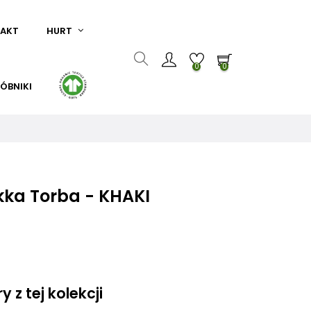
AKT
HURT
0
0
ÓBNIKI
kka Torba - KHAKI
 z tej kolekcji