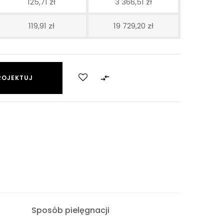
125,71 zł
3 366,51 zł
119,91 zł
19 729,20 zł

ROJEKTUJ
Sposób pielęgnacji