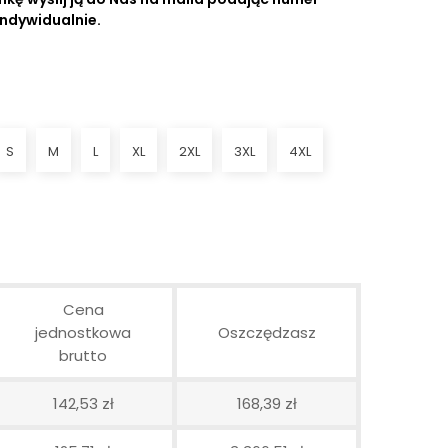
indywidualnie.
S
M
L
XL
2XL
3XL
4XL
Cena
jednostkowa
Oszczędzasz
brutto
142,53 zł
168,39 zł