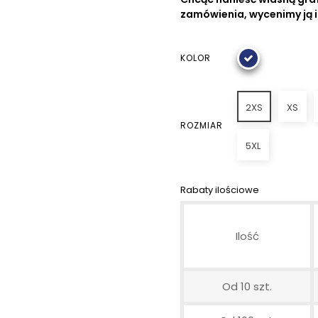
zamówienia, wycenimy ją 
KOLOR
2XS
XS
ROZMIAR
5XL
Rabaty ilościowe
Ilość
Od 10 szt.