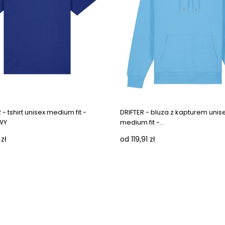
- tshirt unisex medium fit -
DRIFTER - bluza z kapturem unis
WY
medium fit -...
zł
od 119,91 zł