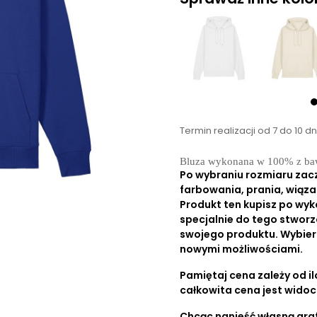
Termin realizacji od 7 do 10 d
Bluza wykonana w 100% z baw
Po wybraniu rozmiaru zac
farbowania, prania, wiąza
Produkt ten kupisz po wyk
specjalnie do tego stworz
swojego produktu. Wybierz r
nowymi możliwościami.
Pamiętaj cena zależy od ilo
całkowita cena jest wido
Chcąc nanieść własną graf