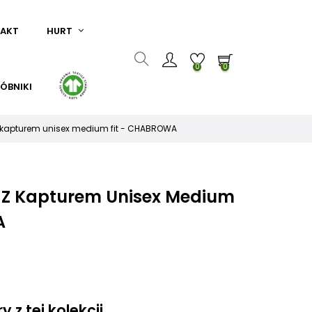
AKT
HURT
0
0
ÓBNIKI
z kapturem unisex medium fit - CHABROWA
a Z Kapturem Unisex Medium
A
 z tej kolekcji