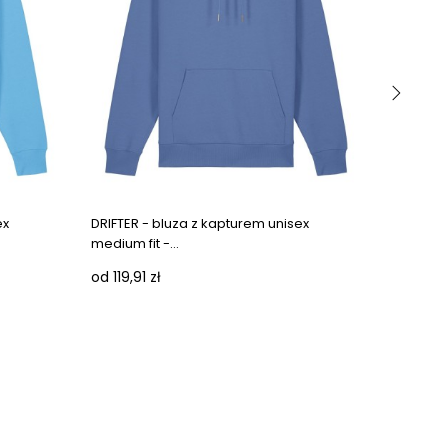
›
ex
DRIFTER - bluza z kapturem unisex
KEEPER -
medium fit -...
CHABER
od 119,91 zł
od 92,04