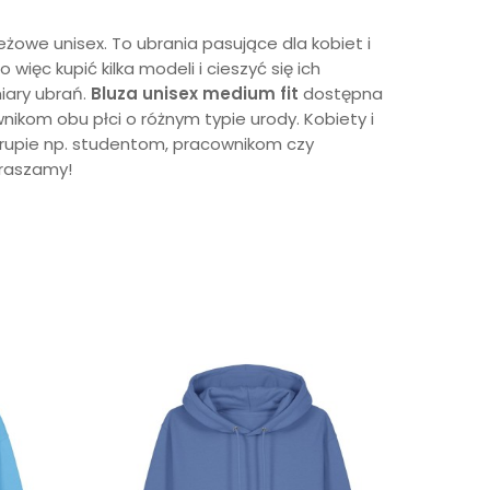
owe unisex. To ubrania pasujące dla kobiet i
ęc kupić kilka modeli i cieszyć się ich
iary ubrań.
Bluza unisex
medium fit
dostępna
nikom obu płci o różnym typie urody. Kobiety i
grupie np. studentom, pracownikom czy
praszamy!