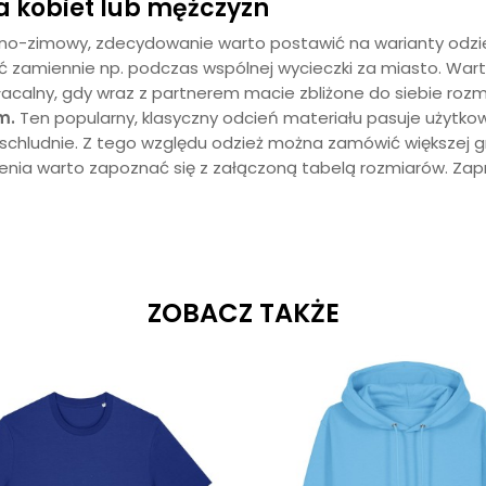
 kobiet lub mężczyzn
no-zimowy, zdecydowanie warto postawić na warianty odzież
zamiennie np. podczas wspólnej wycieczki za miasto. Warto wi
łacalny, gdy wraz z partnerem macie zbliżone do siebie rozm
m
.
Ten popularny, klasyczny odcień materiału pasuje użytkow
 schludnie. Z tego względu odzież można zamówić większej 
enia warto zapoznać się z załączoną tabelą rozmiarów. Za
ZOBACZ TAKŻE