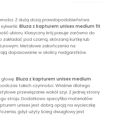
ktywności. Z dużą dozą prawdopodobieństwa
sylwetki.
Bluza z kapturem unisex
medium fit
ść ubioru. Klasyczny krój pasuje zarówno do
 zakładać pod czarną, skórzaną kurtkę lub
niturowym. Metalowe zakończenia na
zają dopasowanie w okolicy nadgarstków.
z głowę.
Bluza z kapturem unisex
medium
podczas takich czynności. Właśnie dlatego
stylowe przewiązanie wokół szyi. Z jednej strony
anego stroju. Dodatkowo specyfika materiałów
kapturem unisex jest dobrą opcją na wycieczkę
ńczenia, gdyż użyty ścieg dwuigłowy jest