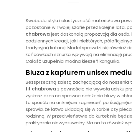
Swoboda stylu i elastyczność materiałowa powo
pozostanie w Twojej szafie przez kolejne lata,
chabrowa
jest doskonałą propozycją dla osób,
codziennych kreacji, jak i niektórych, półoficjal
tradycyjną katanę. Model sprawdzi się również 
końcówkach sznurka wpływają na eliminację pru
Całość uzupełnia modna kieszeń kangurka.
Bluza z kapturem unisex medium
Bezsprzeczną zaletą zachęcającą do noszenia t
fit
chabrowa
z pewnością nie wywoła ucisku prz
zyskasz czas na sprawne nałożenie bluzy w chłodn
to sposób na uniknięcie zagnieceń po ściągnięciu
sprawia, że łatwo układają się w torbie czy ple
rodzinną. W przeciwieństwie do kurtek nie będzi
praktycznie niewyczuwalny. Ma na to również wpły