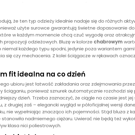
dują, że ten typ odzieży idealnie nadaje się do różnych a
 ponieważ użyte surowce gwarantują świetne dopasowanie do 
 które w każdym momencie chcą czuć wygodę oraz atrakcyjno
nych propozycji odzieżowych. Bluzę w kolorze
chabrowym
warto
do niemal każdego typu spodni, jedynie poza wariantem gar
cia się czy mechacenia. Z kolei ściągacze w rękawach oznac
 fit idealna na co dzień
ego ubioru jest łatwość zakładania oraz zdejmowania prze
y ściąganiu, ponieważ sznurek automatycznie rozchodzi się 
iejszy dzień. Trzeba zaznaczyć, że ciągle na czasie jest jej 
, z drugiej zaś – elegancki wygląd w półoficjalnej wersji d
caku, nie wypełniając znacząco ich pojemności. Stąd bluza z 
e stanowiła nadmiernego ciężaru. Uwierać nie będą też wyko
w klasa nici poliestrowych.