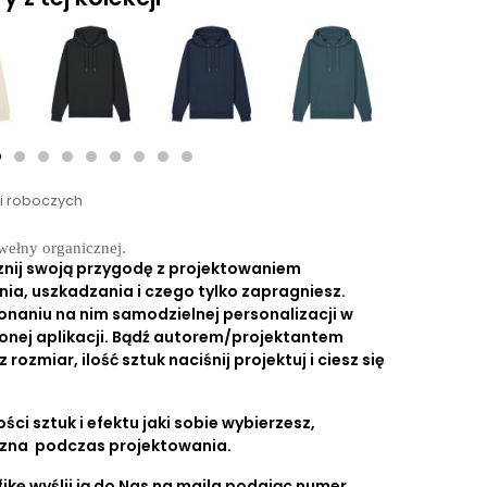
ni roboczych
ełny organicznej.
znij swoją przygodę z projektowaniem
nia, uszkadzania i czego tylko zapragniesz.
onaniu na nim samodzielnej personalizacji w
onej aplikacji. Bądź autorem/projektantem
ozmiar, ilość sztuk naciśnij projektuj i ciesz się
ści sztuk i efektu jaki sobie wybierzesz,
czna podczas projektowania.
ikę wyślij ją do Nas na maila podając numer