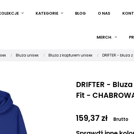
KOLEKCJE
KATEGORIE
BLOG
O NAS
KONT
MERCH.
PR
isex
Bluza unisex
Bluza z kapturem unisex
DRIFTER - bluza 
DRIFTER - Bluz
Fit - CHABROW
159,37 zł
Brutto
Sprawdź inne kolory